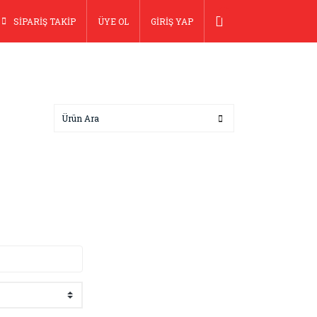
SİPARİŞ TAKİP
ÜYE OL
GİRİŞ YAP