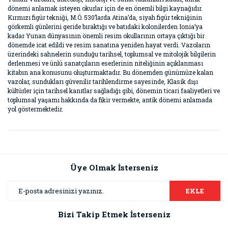
dönemi anlamak isteyen okurlar için de en önemli bilgi kaynağıdır.
Kırmızı figür tekniği, M.Ö. 530’larda Atina’da, siyah figür tekniğinin
görkemli günlerini geride bıraktığı ve batıdaki kolonilerden Ionia’ya
kadar Yunan dünyasının önemli resim okullarının ortaya çıktığı bir
dönemde icat edildi ve resim sanatına yeniden hayat verdi. Vazoların
üzerindeki sahnelerin sunduğu tarihsel, toplumsal ve mitolojik bilgilerin
derlenmesi ve ünlü sanatçıların eserlerinin niteliğinin açıklanması
kitabın ana konusunu oluşturmaktadır. Bu dönemden günümüze kalan
vazolar, sundukları güvenilir tarihlendirme sayesinde, Klasik dışı
kültürler için tarihsel kanıtlar sağladığı gibi, dönemin ticari faaliyetleri ve
toplumsal yaşamı hakkında da fikir vermekte, antik dönemi anlamada
yol göstermektedir.
Bu ürünün fiyat bilgisi, resim, ürün açıklamalarında ve diğer
konularda yetersiz gördüğünüz noktaları öneri formunu
Bu ürüne ilk yorumu siz yapın!
kullanarak tarafımıza iletebilirsiniz.
Görüş ve önerileriniz için teşekkür ederiz.
Üye Olmak İsterseniz
Yorum Yaz
Ürün resmi kalitesiz, bozuk veya görüntülenemiyor.
EKLE
Ürün açıklamasında eksik bilgiler bulunuyor.
Bizi Takip Etmek İsterseniz
Ürün bilgilerinde hatalar bulunuyor.