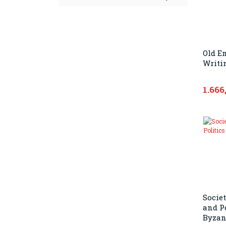
Old E
Writi
1.666
Societ
and Po
Byza