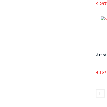
9.297
Art of
4.167