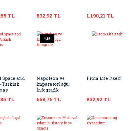
,55 TL
832,92 TL
1.190,21 TL
%15
d Space and
Napoleon ve
From Life Itself
-Turkish
İmparatorluğu:
ions
İnfografik
,85 TL
658,75 TL
832,92 TL