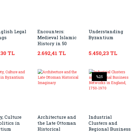
nglish Legal
Encounters:
Understanding
ngs
Medieval Islamic
Byzantium
History in 50
Objects
,30 TL
2.692,41 TL
5.450,23 TL
%25
y, Culture
Architecture and
Industrial
litics in
the Late Ottoman
Clusters and
ntium
Historical
Regional Business