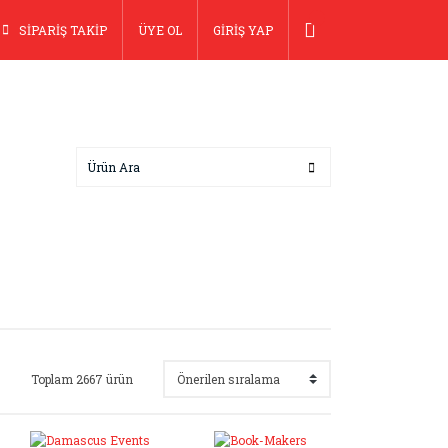
SİPARİŞ TAKİP
ÜYE OL
GİRİŞ YAP
Toplam 2667 ürün