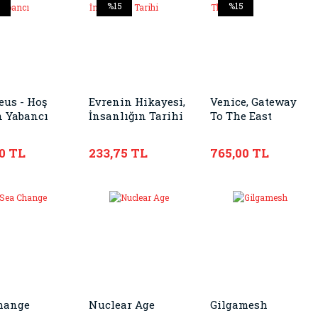
5
%15
%15
eus - Hoş
Evrenin Hikayesi,
Venice, Gateway
n Yabancı
İnsanlığın Tarihi
To The East
0 TL
233,75 TL
765,00 TL
hange
Nuclear Age
Gilgamesh