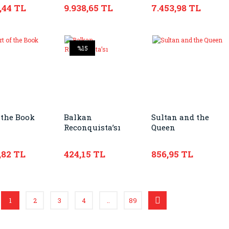
Imaginary
Networks in
,44 TL
9.938,65 TL
7.453,98 TL
England, 1750-1970
%15
 the Book
Balkan
Sultan and the
Reconquista’sı
Queen
,82 TL
424,15 TL
856,95 TL
1
2
3
4
..
89