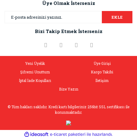
Üye Olmak İsterseniz
EKLE
Bizi Takip Etmek İsterseniz
Yeni Üyelik
Üye Girişi
Şifremi Unuttum
Kargo Takibi
İptal İade Koşulları
İletişim
Bize Yazın
© Tüm hakları saklıdır. Kredi kartı bilgileriniz 256bit SSL sertifikası ile
korunmaktadır.
ile
ideasoft
e-