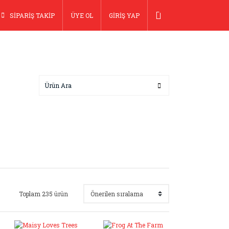
SİPARİŞ TAKİP
ÜYE OL
GİRİŞ YAP
Toplam 235 ürün