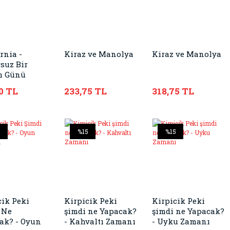
rnia -
Kiraz ve Manolya
Kiraz ve Manolya
suz Bir
m Günü
0 TL
233,75 TL
318,75 TL
5
%15
%15
cik Peki
Kirpicik Peki
Kirpicik Peki
 Ne
şimdi ne Yapacak?
şimdi ne Yapacak?
ak? - Oyun
- Kahvaltı Zamanı
- Uyku Zamanı