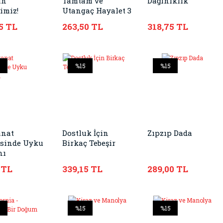
ın
Tamtam ve
Dağınıklık
imiz!
Utangaç Hayalet 3
5 TL
263,50 TL
318,75 TL
5
%15
%15
anat
Dostluk İçin
Zıpzıp Dada
sinde Uyku
Birkaç Tebeşir
nı
 TL
339,15 TL
289,00 TL
5
%15
%15