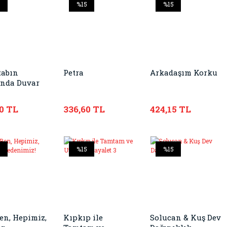
5
%15
%15
tabın
Petra
Arkadaşım Korku
ında Duvar
0 TL
336,60 TL
424,15 TL
5
%15
%15
en, Hepimiz,
Kıpkıp ile
Solucan & Kuş Dev