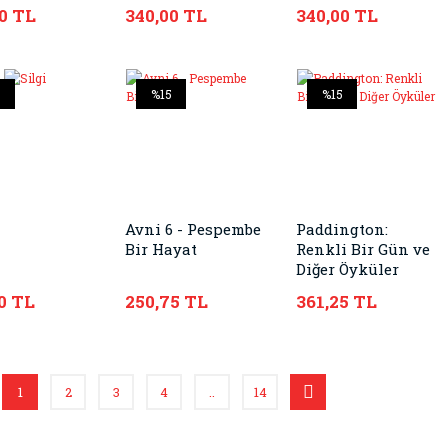
nı
0 TL
340,00 TL
340,00 TL
5
%15
%15
Avni 6 - Pespembe
Paddington:
Bir Hayat
Renkli Bir Gün ve
Diğer Öyküler
0 TL
250,75 TL
361,25 TL
1
2
3
4
..
14