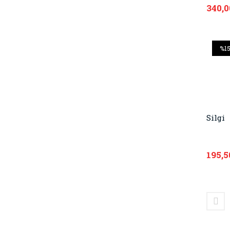
Zama
340,0
%1
Silgi
195,5