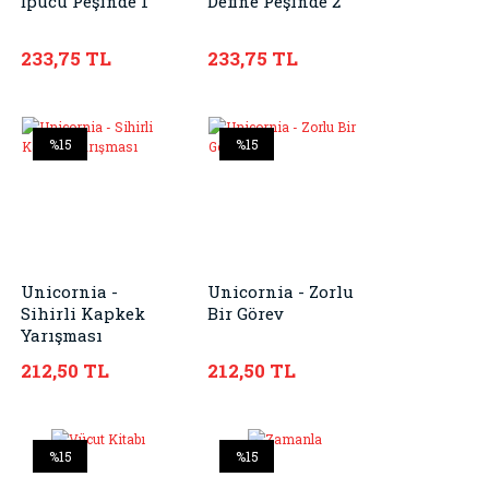
İpucu Peşinde 1
Define Peşinde 2
233,75 TL
233,75 TL
%15
%15
Unicornia -
Unicornia - Zorlu
Sihirli Kapkek
Bir Görev
Yarışması
212,50 TL
212,50 TL
%15
%15