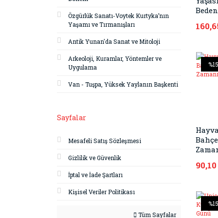
Yaşas
Beden
Özgürlük Sanatı-Voytek Kurtyka’nın
Yaşamı ve Tırmanışları
160,6
Antik Yunan'da Sanat ve Mitoloji
Arkeoloji, Kuramlar, Yöntemler ve
%1
Uygulama
Van - Tuşpa, Yüksek Yaylanın Başkenti
Sayfalar
Hayv
Bahçe
Mesafeli Satış Sözleşmesi
Zama
Gizlilik ve Güvenlik
90,10
İptal ve İade Şartları
Kişisel Veriler Politikası
%1
Tüm Sayfalar