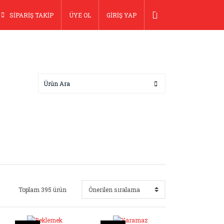
SİPARİŞ TAKİP
ÜYE OL
GİRİŞ YAP
Toplam 395 ürün