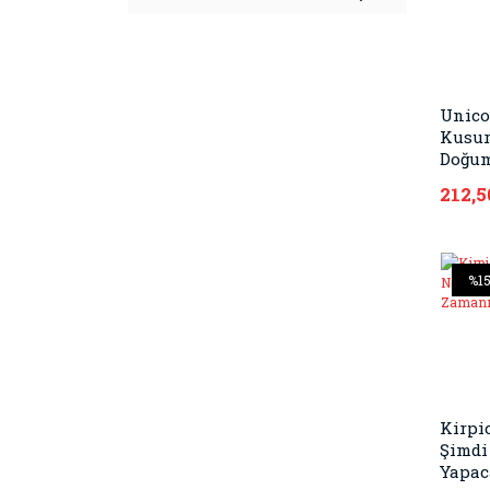
Unico
Kusur
Doğu
212,5
%1
Kirpi
Şimdi
Yapac