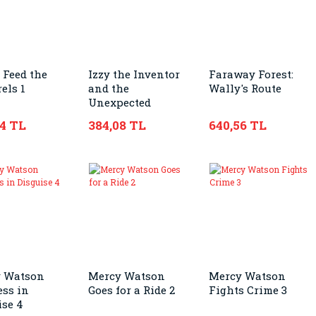
 Feed the
Izzy the Inventor
Faraway Forest:
els 1
and the
Wally's Route
Unexpected
Unicorn 1
44 TL
384,08 TL
640,56 TL
 Watson
Mercy Watson
Mercy Watson
ess in
Goes for a Ride 2
Fights Crime 3
ise 4