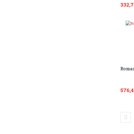
332,
Roman
576,