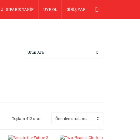
SİPARİŞ TAKİP
ÜYE OL
GİRİŞ YAP
Toplam 412 ürün