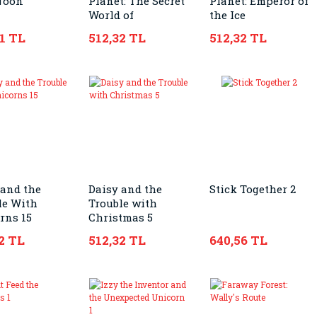
Noon
Planet: The Secret
Planet: Emperor of
World of
the Ice
Seahorses
1 TL
512,32 TL
512,32 TL
 and the
Daisy and the
Stick Together 2
le With
Trouble with
rns 15
Christmas 5
2 TL
512,32 TL
640,56 TL