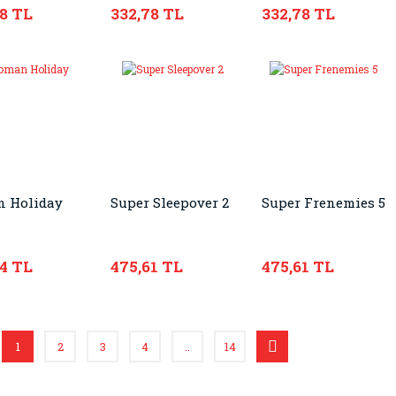
78 TL
332,78 TL
332,78 TL
 Holiday
Super Sleepover 2
Super Frenemies 5
44 TL
475,61 TL
475,61 TL
1
2
3
4
..
14