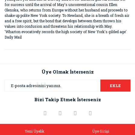
for success until the arrival of May's unconventional cousin Ellen
Olenska, who returns from Europe without her husband and proceeds to
shake up polite New York society. To Newland, she is a breath of fresh air
and a free spirit, but the bond that develops between them throws his
values into confusion and threatens his relationship with May.
'Wharton evocatively records the high society of New York's gilded age'
Daily Mail
Bu ürünün fiyat bilgisi, resim, ürün açıklamalarında ve diğer
konularda yetersiz gördüğünüz noktaları öneri formunu
Bu ürüne ilk yorumu siz yapın!
kullanarak tarafımıza iletebilirsiniz.
Görüş ve önerileriniz için teşekkür ederiz.
Üye Olmak İsterseniz
Yorum Yaz
Ürün resmi kalitesiz, bozuk veya görüntülenemiyor.
EKLE
Ürün açıklamasında eksik bilgiler bulunuyor.
Bizi Takip Etmek İsterseniz
Ürün bilgilerinde hatalar bulunuyor.
Ürün fiyatı diğer sitelerden daha pahalı.
Bu ürüne benzer farklı alternatifler olmalı.
Yeni Üyelik
Üye Girişi