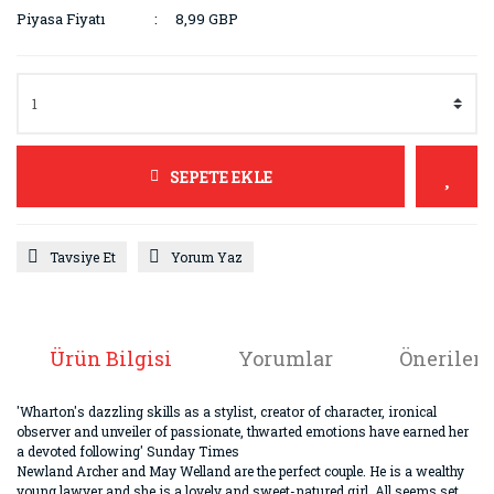
Piyasa Fiyatı
8,99 GBP
SEPETE EKLE
Tavsiye Et
Yorum Yaz
Ürün Bilgisi
Yorumlar
Önerileri
'Wharton's dazzling skills as a stylist, creator of character, ironical
observer and unveiler of passionate, thwarted emotions have earned her
a devoted following' Sunday Times
Newland Archer and May Welland are the perfect couple. He is a wealthy
young lawyer and she is a lovely and sweet-natured girl. All seems set