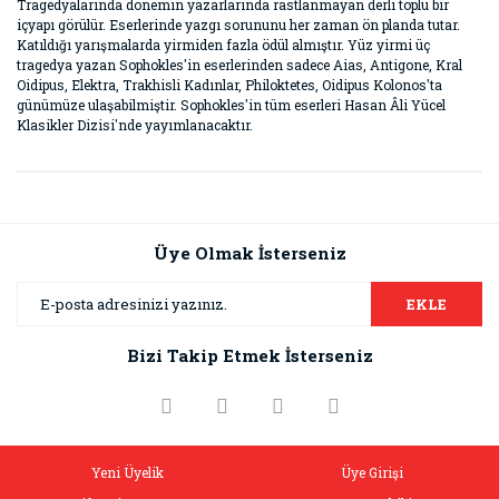
Tragedyalarında dönemin yazarlarında rastlanmayan derli toplu bir
içyapı görülür. Eserlerinde yazgı sorununu her zaman ön planda tutar.
Katıldığı yarışmalarda yirmiden fazla ödül almıştır. Yüz yirmi üç
tragedya yazan Sophokles'in eserlerinden sadece Aias, Antigone, Kral
Oidipus, Elektra, Trakhisli Kadınlar, Philoktetes, Oidipus Kolonos'ta
günümüze ulaşabilmiştir. Sophokles'in tüm eserleri Hasan Âli Yücel
Klasikler Dizisi'nde yayımlanacaktır.
Bu ürünün fiyat bilgisi, resim, ürün açıklamalarında ve diğer
konularda yetersiz gördüğünüz noktaları öneri formunu
Bu ürüne ilk yorumu siz yapın!
kullanarak tarafımıza iletebilirsiniz.
Görüş ve önerileriniz için teşekkür ederiz.
Üye Olmak İsterseniz
Yorum Yaz
Ürün resmi kalitesiz, bozuk veya görüntülenemiyor.
EKLE
Ürün açıklamasında eksik bilgiler bulunuyor.
Bizi Takip Etmek İsterseniz
Ürün bilgilerinde hatalar bulunuyor.
Ürün fiyatı diğer sitelerden daha pahalı.
Bu ürüne benzer farklı alternatifler olmalı.
Yeni Üyelik
Üye Girişi