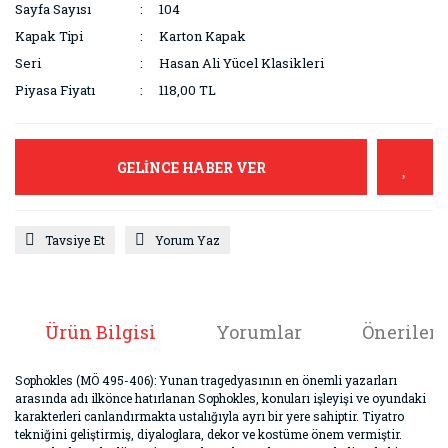
Sayfa Sayısı
104
Kapak Tipi
Karton Kapak
Seri
Hasan Ali Yücel Klasikleri
Piyasa Fiyatı
118,00 TL
GELİNCE HABER VER
Tavsiye Et
Yorum Yaz
Ürün Bilgisi
Yorumlar
Önerileri
Sophokles (MÖ 495-406): Yunan tragedyasının en önemli yazarları
arasında adı ilkönce hatırlanan Sophokles, konuları işleyişi ve oyundaki
karakterleri canlandırmakta ustalığıyla ayrı bir yere sahiptir. Tiyatro
tekniğini geliştirmiş, diyaloglara, dekor ve kostüme önem vermiştir.