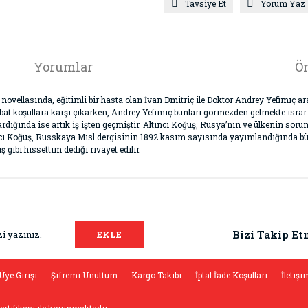
Tavsiye Et
Yorum Yaz
Yorumlar
Ön
novellasında, eğitimli bir hasta olan İvan Dmitriç ile Doktor Andrey Yefimıç a
rbat koşullara karşı çıkarken, Andrey Yefimıç bunları görmezden gelmekte ısrar 
rdığında ise artık iş işten geçmiştir. Altıncı Koğuş, Rusya’nın ve ülkenin sorun
tıncı Koğuş, Russkaya Mısl dergisinin 1892 kasım sayısında yayımlandığında büy
 gibi hissettim dediği rivayet edilir.
da ve diğer konularda yetersiz gördüğünüz noktaları öneri formunu kullana
Bu ürüne ilk yorumu siz yapın!
.
Bizi Takip Et
EKLE
Yorum Yaz
Üye Girişi
Şifremi Unuttum
Kargo Takibi
İptal İade Koşulları
İletişi