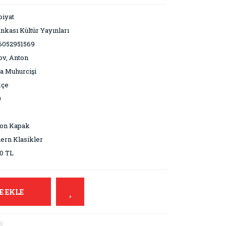
iyat
ankası Kültür Yayınları
6052951569
v, Anton
a Muhurcişi
kçe
0
ton Kapak
ern Klasikler
0 TL
E EKLE