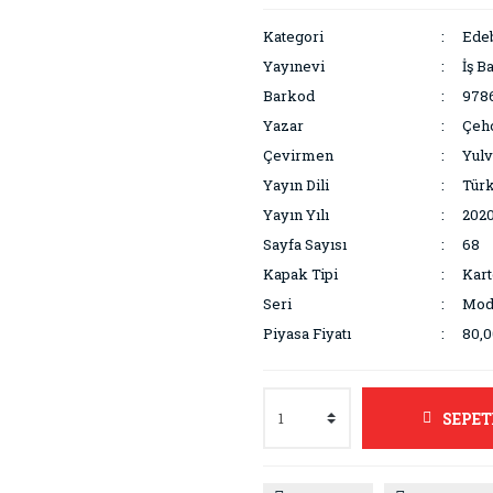
Kategori
Edeb
Yayınevi
İş B
Barkod
978
Yazar
Çeho
Çevirmen
Yulv
Yayın Dili
Tür
Yayın Yılı
202
Sayfa Sayısı
68
Kapak Tipi
Kar
Seri
Mod
Piyasa Fiyatı
80,0
SEPET