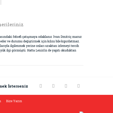
erileriniz
rasındaki felsefi çatışmaya odaklanır. İvan Dmitriç maruz
eder ve durumu değiştirmek için kılını bile kıpırdatmaz.
larıyla ilgilenmek yerine onları uzaktan izlemeyi tercih
ük ilgi görmüştü. Hatta Lenin’in de yapıtı okuduktan
rak tarafımıza iletebilirsiniz.
mek İsterseniz
m
Bize Yazın