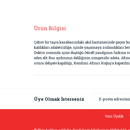
Ürün Bilgisi
Çehov bir taşra kasabasındaki akıl hastanesinde geçen bu 
kaldıkları adaletsizliğe, içinde yaşamaya zorlandıkları be
Doktor sonunda içine düştüğü felsefi yanılgının farkına va
eden elit Rus aydınının deliliğinin simgesidir adeta. Al
sonra dehşete kapıldığı, Kendimi Altıncı Koğuş’a kapatılmış
Bu ürünün fiyat bilgisi, resim, ürün açıklamaların
Görüş ve önerileriniz için teşekkür ederiz.
Ürün resmi kalitesiz, bozuk veya görüntülenemiyor
Üye Olmak İsterseniz
Ürün açıklamasında eksik bilgiler bulunuyor.
Ürün bilgilerinde hatalar bulunuyor.
Yeni Üyelik
Ürün fiyatı diğer sitelerden daha pahalı.