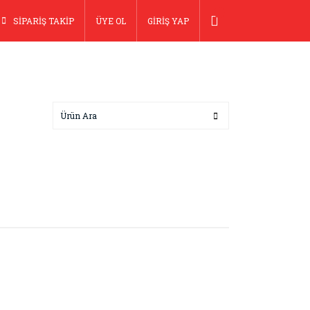
SİPARİŞ TAKİP
ÜYE OL
GİRİŞ YAP