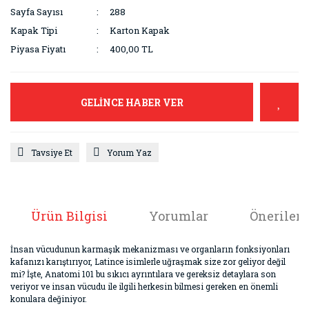
Sayfa Sayısı
288
Kapak Tipi
Karton Kapak
Piyasa Fiyatı
400,00 TL
GELİNCE HABER VER
Tavsiye Et
Yorum Yaz
Ürün Bilgisi
Yorumlar
Önerileri
İnsan vücudunun karmaşık mekanizması ve organların fonksiyonları
kafanızı karıştırıyor, Latince isimlerle uğraşmak size zor geliyor değil
mi? İşte, Anatomi 101 bu sıkıcı ayrıntılara ve gereksiz detaylara son
veriyor ve insan vücudu ile ilgili herkesin bilmesi gereken en önemli
konulara değiniyor.