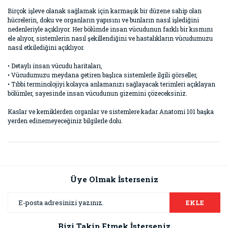
Birçok işleve olanak sağlamak için karmaşık bir düzene sahip olan
hücrelerin, doku ve organların yapısını ve bunların nasıl işlediğini
nedenleriyle açıklıyor. Her bölümde insan vücudunun farklı bir kısmını
ele alıyor, sistemlerin nasıl şekillendiğini ve hastalıkların vücudumuzu
nasıl etkilediğini açıklıyor.
• Detaylı insan vücudu haritaları,
• Vücudumuzu meydana getiren başlıca sistemlerle ilgili görseller,
• Tıbbi terminolojiyi kolayca anlamanızı sağlayacak terimleri açıklayan
bölümler, sayesinde insan vücudunun gizemini çözeceksiniz.
Kaslar ve kemiklerden organlar ve sistemlere kadar Anatomi 101 başka
yerden edinemeyeceğiniz bilgilerle dolu.
Bu ürünün fiyat bilgisi, resim, ürün açıklamalarında ve diğer
konularda yetersiz gördüğünüz noktaları öneri formunu
Bu ürüne ilk yorumu siz yapın!
kullanarak tarafımıza iletebilirsiniz.
Görüş ve önerileriniz için teşekkür ederiz.
Üye Olmak İsterseniz
Yorum Yaz
Ürün resmi kalitesiz, bozuk veya görüntülenemiyor.
EKLE
Ürün açıklamasında eksik bilgiler bulunuyor.
Bizi Takip Etmek İsterseniz