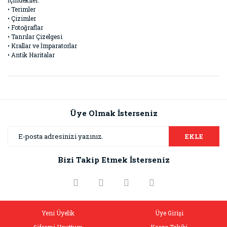
İçindekiler:
• Terimler
• Çizimler
• Fotoğraflar
• Tanrılar Çizelgesi
• Krallar ve İmparatorlar
• Antik Haritalar
Bu ürünün fiyat bilgisi, resim, ürün açıklamalarında ve diğer
konularda yetersiz gördüğünüz noktaları öneri formunu
Bu ürüne ilk yorumu siz yapın!
kullanarak tarafımıza iletebilirsiniz.
Görüş ve önerileriniz için teşekkür ederiz.
Üye Olmak İsterseniz
Yorum Yaz
Ürün resmi kalitesiz, bozuk veya görüntülenemiyor.
EKLE
Ürün açıklamasında eksik bilgiler bulunuyor.
Bizi Takip Etmek İsterseniz
Ürün bilgilerinde hatalar bulunuyor.
Ürün fiyatı diğer sitelerden daha pahalı.
Bu ürüne benzer farklı alternatifler olmalı.
Yeni Üyelik
Üye Girişi