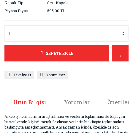
Kapak Tipi
Sert Kapak
Piyasa Fiyatı
595,00 TL
SEPETE EKLE
Tavsiye Et
Yorum Yaz
Ürün Bilgisi
Yorumlar
Önerileri
Arkeoloji terimlerinin araştırılması ve verilerin toplanması ile başlayan
bu serüvende, kişisel merak ile oluşan verilerin bir kitapta toplanmaları
başlangıçta amaçlanmamıştı. Ancak zaman içinde, özellikle de son
yıllarda arkeolojinin çeşitli konularında yayımlanan çeviri kitaplardan da