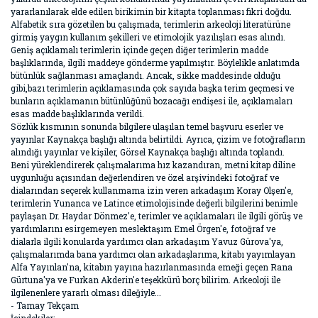
yararlanılarak elde edilen birikimin bir kitapta toplanması fikri doğdu.
Alfabetik sıra gözetilen bu çalışmada, terimlerin arkeoloji literatürüne
girmiş yaygın kullanım şekilleri ve etimolojik yazılışları esas alındı.
Geniş açıklamalı terimlerin içinde geçen diğer terimlerin madde
başlıklarında, ilgili maddeye gönderme yapılmıştır. Böylelikle anlatımda
bütünlük sağlanması amaçlandı. Ancak, sikke maddesinde olduğu
gibi,bazı terimlerin açıklamasında çok sayıda başka terim geçmesi ve
bunların açıklamanın bütünlüğünü bozacağı endişesi ile, açıklamaları
esas madde başlıklarında verildi.
Sözlük kısmının sonunda bilgilere ulaşılan temel başvuru eserler ve
yayınlar Kaynakça başlığı altında belirtildi. Ayrıca, çizim ve fotoğrafların
alındığı yayınlar ve kişiler, Görsel Kaynakça başlığı altında toplandı.
Beni yüreklendirerek çalışmalarıma hız kazandıran, metni kitap diline
uygunluğu açısından değerlendiren ve özel arşivindeki fotoğraf ve
dialarından seçerek kullanmama izin veren arkadaşım Koray Olşen'e,
terimlerin Yunanca ve Latince etimolojisinde değerli bilgilerini benimle
paylaşan Dr. Haydar Dönmez'e, terimler ve açıklamaları ile ilgili görüş ve
yardımlarını esirgemeyen meslektaşım Emel Örgen'e, fotoğraf ve
dialarla ilgili konularda yardımcı olan arkadaşım Yavuz Gürova'ya,
çalışmalarımda bana yardımcı olan arkadaşlarıma, kitabı yayımlayan
Alfa Yayınlan'na, kitabın yayına hazırlanmasında emeği geçen Rana
Gürtuna'ya ve Furkan Akderin'e teşekkürü borç bilirim. Arkeoloji ile
ilgilenenlere yararlı olması dileğiyle...
- Tamay Tekçam