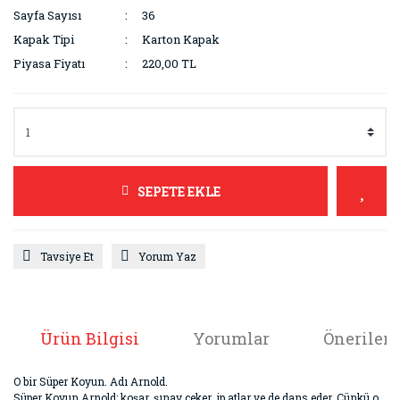
Sayfa Sayısı
36
Kapak Tipi
Karton Kapak
Piyasa Fiyatı
220,00 TL
SEPETE EKLE
Tavsiye Et
Yorum Yaz
Ürün Bilgisi
Yorumlar
Önerileri
O bir Süper Koyun. Adı Arnold.
Süper Koyun Arnold; koşar, şınav çeker, ip atlar ve de dans eder. Çünkü o