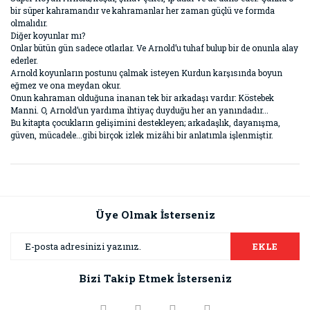
bir süper kahramandır ve kahramanlar her zaman güçlü ve formda
olmalıdır.
Diğer koyunlar mı?
Onlar bütün gün sadece otlarlar. Ve Arnold’u tuhaf bulup bir de onunla alay
ederler.
Arnold koyunların postunu çalmak isteyen Kurdun karşısında boyun
eğmez ve ona meydan okur.
Onun kahraman olduğuna inanan tek bir arkadaşı vardır: Köstebek
Manni. O, Arnold’un yardıma ihtiyaç duyduğu her an yanındadır...
Bu kitapta çocukların gelişimini destekleyen; arkadaşlık, dayanışma,
güven, mücadele...gibi birçok izlek mizâhi bir anlatımla işlenmiştir.
Bu ürünün fiyat bilgisi, resim, ürün açıklamalarında ve diğer
konularda yetersiz gördüğünüz noktaları öneri formunu
Bu ürüne ilk yorumu siz yapın!
kullanarak tarafımıza iletebilirsiniz.
Görüş ve önerileriniz için teşekkür ederiz.
Üye Olmak İsterseniz
Yorum Yaz
Ürün resmi kalitesiz, bozuk veya görüntülenemiyor.
EKLE
Ürün açıklamasında eksik bilgiler bulunuyor.
Bizi Takip Etmek İsterseniz
Ürün bilgilerinde hatalar bulunuyor.
Ürün fiyatı diğer sitelerden daha pahalı.