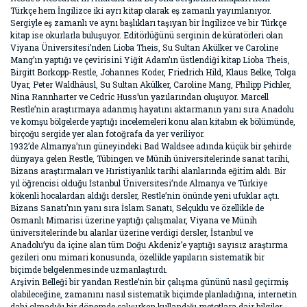
Türkçe hem İngilizce iki ayrı kitap olarak eş zamanlı yayımlanıyor.
Sergiyle eş zamanlı ve aynı başlıkları taşıyan bir İngilizce ve bir Türkçe
kitap ise okurlarla buluşuyor. Editörlüğünü serginin de küratörleri olan
Viyana Üniversitesi’nden Lioba Theis, Su Sultan Akülker ve Caroline
Mang’ın yaptığı ve çevirisini Yiğit Adam’ın üstlendiği kitap Lioba Theis,
Birgitt Borkopp-Restle, Johannes Koder, Friedrich Hild, Klaus Belke, Tolga
Uyar, Peter Waldhäusl, Su Sultan Akülker, Caroline Mang, Philipp Pichler,
Nina Rannharter ve Cedric Huss’un yazılarından oluşuyor. Marcell
Restle’nin araştırmaya adanmış hayatını aktarmanın yanı sıra Anadolu
ve komşu bölgelerde yaptığı incelemeleri konu alan kitabın ek bölümünde,
birçoğu sergide yer alan fotoğrafa da yer veriliyor.
1932’de Almanya’nın güneyindeki Bad Waldsee adında küçük bir şehirde
dünyaya gelen Restle, Tübingen ve Münih üniversitelerinde sanat tarihi,
Bizans araştırmaları ve Hıristiyanlık tarihi alanlarında eğitim aldı. Bir
yıl öğrencisi olduğu İstanbul Üniversitesi’nde Almanya ve Türkiye
kökenli hocalardan aldığı dersler, Restle’nin önünde yeni ufuklar açtı.
Bizans Sanatı’nın yanı sıra İslam Sanatı, Selçuklu ve özellikle de
Osmanlı Mimarisi üzerine yaptığı çalışmalar, Viyana ve Münih
üniversitelerinde bu alanlar üzerine verdigi dersler, İstanbul ve
Anadolu’yu da içine alan tüm Doğu Akdeniz’e yaptığı sayısız araştırma
gezileri onu mimari konusunda, özellikle yapıların sistematik bir
biçimde belgelenmesinde uzmanlaştırdı.
Arşivin Belleği bir yandan Restle’nin bir çalışma gününü nasıl geçirmiş
olabileceğine, zamanını nasıl sistematik biçimde planladığına, internetin
dahi olmadığı bir dönemde çalışırken kullandığı metotlara dair bilgiler