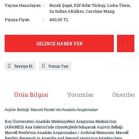
Yayına Hazırlayan
Burak Şuşut, Elif Rifat Türkay, Lioba Theis,
Su Sultan Akülker, Caroline Mang
Piyasa Fiyatı
450,00 TL
GELİNCE HABER VER
Tavsiye Et
Yorum Yaz
Ürün Bilgisi
Yorumlar
Önerileri
Arşivin Belleği: Marcell Restle’nin Anadolu Araştırmaları
Koç Üniversitesi Anadolu Medeniyetleri Araştırma Merkezi’nin
(ANAMED) Ana Galerisi’nde ziyaretçilerle buluşacak Arşivin Belleği:
Marcell Restle’nin Anadolu Araştırmaları / Archival Memories: Marcell
Restle’s Research in Anatolia and Beyond sergisinin kitapları hem