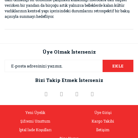
verirken bir yandan da birçoğu artık yalnızca belleklerde kalan kültür
varlıklarının kentsel yapı içerisindeki durumlarını retrospektif bir bakış
açısıyla sunmayı hedefliyor.
Bu ürünün fiyat bilgisi, resim, ürün açıklamalarında ve diğer
konularda yetersiz gördüğünüz noktaları öneri formunu
Bu ürüne ilk yorumu siz yapın!
kullanarak tarafımıza iletebilirsiniz.
Görüş ve önerileriniz için teşekkür ederiz.
Üye Olmak İsterseniz
Yorum Yaz
Ürün resmi kalitesiz, bozuk veya görüntülenemiyor.
EKLE
Ürün açıklamasında eksik bilgiler bulunuyor.
Bizi Takip Etmek İsterseniz
Ürün bilgilerinde hatalar bulunuyor.
Ürün fiyatı diğer sitelerden daha pahalı.
Bu ürüne benzer farklı alternatifler olmalı.
Yeni Üyelik
Üye Girişi
Şifremi Unuttum
Kargo Takibi
İptal İade Koşulları
İletişim