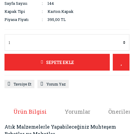
Sayfa Sayısı
144
Kapak Tipi
Karton Kapak
Piyasa Fiyatı
395,00 TL
SEPETE EKLE
Tavsiye Et
Yorum Yaz
Ürün Bilgisi
Yorumlar
Önerileri
Atık Malzemelerle Yapabileceğiniz Muhteşem
Robotlar ve Maketler