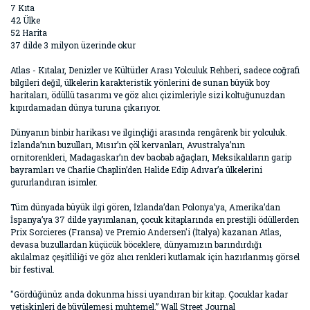
7 Kıta
42 Ülke
52 Harita
37 dilde 3 milyon üzerinde okur
Atlas - Kıtalar, Denizler ve Kültürler Arası Yolculuk Rehberi, sadece coğrafi
bilgileri değil, ülkelerin karakteristik yönlerini de sunan büyük boy
haritaları, ödüllü tasarımı ve göz alıcı çizimleriyle sizi koltuğunuzdan
kıpırdamadan dünya turuna çıkarıyor.
Dünyanın binbir harikası ve ilginçliği arasında rengârenk bir yolculuk.
İzlanda’nın buzulları, Mısır’ın çöl kervanları, Avustralya’nın
ornitorenkleri, Madagaskar’ın dev baobab ağaçları, Meksikalıların garip
bayramları ve Charlie Chaplin’den Halide Edip Adıvar’a ülkelerini
gururlandıran isimler.
Tüm dünyada büyük ilgi gören, İzlanda’dan Polonya’ya, Amerika’dan
İspanya’ya 37 dilde yayımlanan, çocuk kitaplarında en prestijli ödüllerden
Prix Sorcieres (Fransa) ve Premio Andersen'i (İtalya) kazanan Atlas,
devasa buzullardan küçücük böceklere, dünyamızın barındırdığı
akılalmaz çeşitliliği ve göz alıcı renkleri kutlamak için hazırlanmış görsel
bir festival.
"Gördüğünüz anda dokunma hissi uyandıran bir kitap. Çocuklar kadar
yetişkinleri de büyülemesi muhtemel.” Wall Street Journal