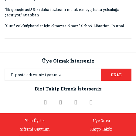
"İlk görüşte aşk! Sizi daha fazlasını merak etmeye, hatta yolculuğa
çağırıyor.” Guardian
"Sınıf ve kütüphaneler için olmazsa olmaz.” School Librarian Journal
Bu ürünün fiyat bilgisi, resim, ürün açıklamalarında ve diğer
konularda yetersiz gördüğünüz noktaları öneri formunu
Bu ürüne ilk yorumu siz yapın!
kullanarak tarafımıza iletebilirsiniz.
Görüş ve önerileriniz için teşekkür ederiz.
Üye Olmak İsterseniz
Yorum Yaz
Ürün resmi kalitesiz, bozuk veya görüntülenemiyor.
EKLE
Ürün açıklamasında eksik bilgiler bulunuyor.
Bizi Takip Etmek İsterseniz
Ürün bilgilerinde hatalar bulunuyor.
Ürün fiyatı diğer sitelerden daha pahalı.
Bu ürüne benzer farklı alternatifler olmalı.
Yeni Üyelik
Üye Girişi
Şifremi Unuttum
Kargo Takibi