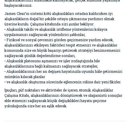
alışkanlıklarınızı anlamakla kalmayacak, gerçek anlamda yaşamaya
başlayacaksınız.
James Clear’ın sistemi kötü alışkanlıkları ortadan kaldırırken iyi
alışkanlıkların doğal bir şekilde ortaya çıkmasına yardımcı olmak
üzerine kurulu. Çalışma kitabında sizi şunlar bekliyor:
• Alışkanlık takibi ve alışkanlık istifleme yöntemlerini kolayca
uygulamanızı sağlayacak yönlendirici şablonlar,
• Fiziksel ve sosyal çevrenizi gözden geçirmenize yardım edecek,
alışkanlıklarınızı etkileyen faktörleri tespit etmenizi ve alışkanlıklar
konusunda size en büyük başarıyı getirecek stratejiyi benimsemenizi
sağlayacak günlük değerlendirme soruları,
• Alışkanlık platosunu aşmanızı ve işler zorlaştığında bile
alışkanlıklarınıza bağlı kalmanızı sağlayacak stratejiler,
• Alışkanlıklarınızı her an değişen hayatınızla uyumlu hâle getirmenizi
mümkün kılacak planlar
• ve alışkanlık oluşturma sürecinde eğlencenin rolüne dair yeni fikirler.
İpuçları, püf noktaları ve aktiviteler de içeren Atomik Alışkanlıklar
Çalışma Kitabı, alışkanlıklarınızı dönüştürecek ve olağanüstü sonuçlar
elde etmenizi sağlayacak küçük değişiklikleri hayata geçirme
yolculuğunda size her an eşlik edecek.
Bu ürünün fiyat bilgisi, resim, ürün açıklamalarında ve diğer
konularda yetersiz gördüğünüz noktaları öneri formunu