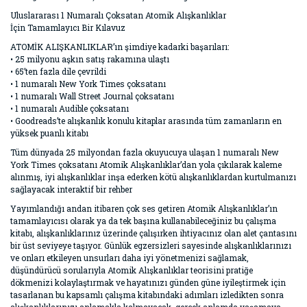
Uluslararası 1 Numaralı Çoksatan Atomik Alışkanlıklar
İçin Tamamlayıcı Bir Kılavuz
ATOMİK ALIŞKANLIKLAR’ın şimdiye kadarki başarıları:
• 25 milyonu aşkın satış rakamına ulaştı
• 65’ten fazla dile çevrildi
• 1 numaralı New York Times çoksatanı
• 1 numaralı Wall Street Journal çoksatanı
• 1 numaralı Audible çoksatanı
• Goodreads’te alışkanlık konulu kitaplar arasında tüm zamanların en
yüksek puanlı kitabı
Tüm dünyada 25 milyondan fazla okuyucuya ulaşan 1 numaralı New
York Times çoksatanı Atomik Alışkanlıklar’dan yola çıkılarak kaleme
alınmış, iyi alışkanlıklar inşa ederken kötü alışkanlıklardan kurtulmanızı
sağlayacak interaktif bir rehber
Yayımlandığı andan itibaren çok ses getiren Atomik Alışkanlıklar’ın
tamamlayıcısı olarak ya da tek başına kullanabileceğiniz bu çalışma
kitabı, alışkanlıklarınız üzerinde çalışırken ihtiyacınız olan alet çantasını
bir üst seviyeye taşıyor. Günlük egzersizleri sayesinde alışkanlıklarınızı
ve onları etkileyen unsurları daha iyi yönetmenizi sağlamak,
düşündürücü sorularıyla Atomik Alışkanlıklar teorisini pratiğe
dökmenizi kolaylaştırmak ve hayatınızı günden güne iyileştirmek için
tasarlanan bu kapsamlı çalışma kitabındaki adımları izledikten sonra