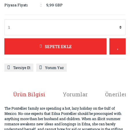
Piyasa Fiyatı
9,99 GBP
SEPETE EKLE
Tavsiye Et
Yorum Yaz
Ürün Bilgisi
Yorumlar
Önerileri
The Pontellier family are spending a hot, lazy holiday on the Gulf of
Mexico. No-one expects that Edna Pontellier should be preoccupied with
anything more than her husband and children. When an illicit summer
romance awakens new ideas and longings in Edna, she can barely
understand herself, and cannot hope for aid or acceptance in the stifling