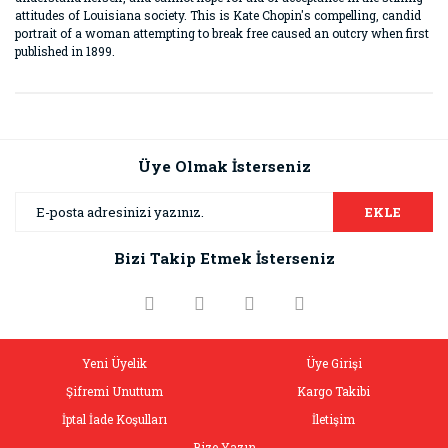
attitudes of Louisiana society. This is Kate Chopin's compelling, candid
portrait of a woman attempting to break free caused an outcry when first
published in 1899.
Bu ürünün fiyat bilgisi, resim, ürün açıklamalarında ve diğer
konularda yetersiz gördüğünüz noktaları öneri formunu
Bu ürüne ilk yorumu siz yapın!
kullanarak tarafımıza iletebilirsiniz.
Görüş ve önerileriniz için teşekkür ederiz.
Üye Olmak İsterseniz
Yorum Yaz
Ürün resmi kalitesiz, bozuk veya görüntülenemiyor.
EKLE
Ürün açıklamasında eksik bilgiler bulunuyor.
Bizi Takip Etmek İsterseniz
Ürün bilgilerinde hatalar bulunuyor.
Ürün fiyatı diğer sitelerden daha pahalı.
Bu ürüne benzer farklı alternatifler olmalı.
Yeni Üyelik
Üye Girişi
Şifremi Unuttum
Kargo Takibi
İptal İade Koşulları
İletişim
Bize Yazın