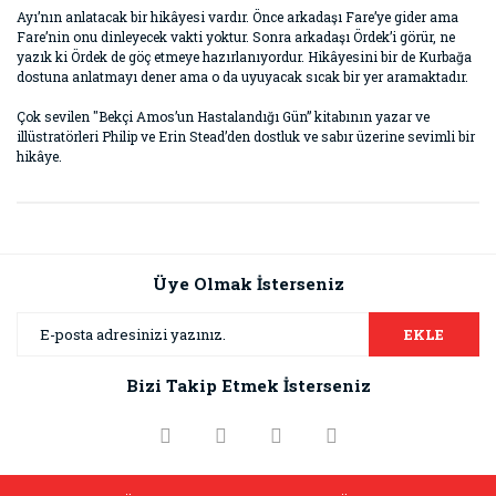
Ayı’nın anlatacak bir hikâyesi vardır. Önce arkadaşı Fare’ye gider ama
Fare’nin onu dinleyecek vakti yoktur. Sonra arkadaşı Ördek’i görür, ne
yazık ki Ördek de göç etmeye hazırlanıyordur. Hikâyesini bir de Kurbağa
dostuna anlatmayı dener ama o da uyuyacak sıcak bir yer aramaktadır.
Çok sevilen "Bekçi Amos’un Hastalandığı Gün” kitabının yazar ve
illüstratörleri Philip ve Erin Stead’den dostluk ve sabır üzerine sevimli bir
hikâye.
Bu ürünün fiyat bilgisi, resim, ürün açıklamalarında ve diğer
konularda yetersiz gördüğünüz noktaları öneri formunu
Bu ürüne ilk yorumu siz yapın!
kullanarak tarafımıza iletebilirsiniz.
Görüş ve önerileriniz için teşekkür ederiz.
Üye Olmak İsterseniz
Yorum Yaz
Ürün resmi kalitesiz, bozuk veya görüntülenemiyor.
EKLE
Ürün açıklamasında eksik bilgiler bulunuyor.
Bizi Takip Etmek İsterseniz
Ürün bilgilerinde hatalar bulunuyor.
Ürün fiyatı diğer sitelerden daha pahalı.
Bu ürüne benzer farklı alternatifler olmalı.