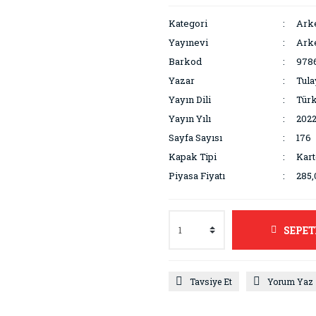
Kategori
Arke
Yayınevi
Arke
Barkod
978
Yazar
Tula
Yayın Dili
Tür
Yayın Yılı
202
Sayfa Sayısı
176
Kapak Tipi
Kar
Piyasa Fiyatı
285,
SEPET
Tavsiye Et
Yorum Yaz