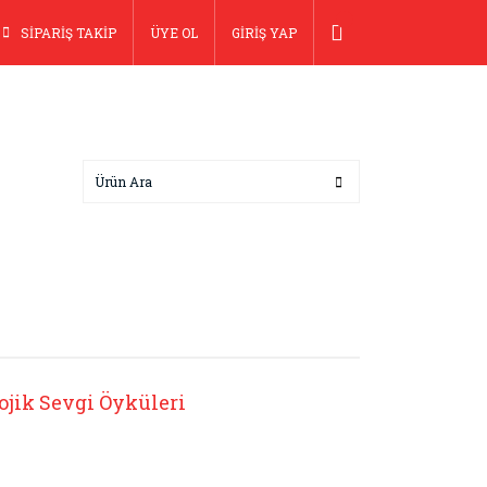
SİPARİŞ TAKİP
ÜYE OL
GİRİŞ YAP
ojik Sevgi Öyküleri