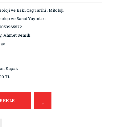
oloji ve Eski Çağ Tarihi
,
Mitoloji
oloji ve Sanat Yayınları
6053965572
y, Ahmet Semih
kçe
2
ton Kapak
00 TL
E EKLE