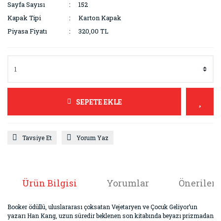
Sayfa Sayısı
152
Kapak Tipi
Karton Kapak
Piyasa Fiyatı
320,00 TL
SEPETE EKLE
Tavsiye Et
Yorum Yaz
Ürün Bilgisi
Yorumlar
Önerileri
Booker ödüllü, uluslararası çoksatan Vejetaryen ve Çocuk Geliyor’un
yazarı Han Kang, uzun süredir beklenen son kitabında beyazı prizmadan