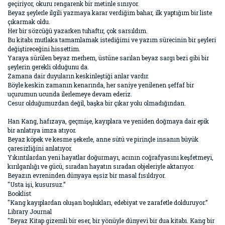
geçiriyor, okuru rengarenk bir metinle sınıyor.
Beyaz şeylerle ilgili yazmaya karar verdiğim bahar, ilk yaptığım bir liste
çıkarmak oldu.
Her bir sözcüğü yazarken tuhaftır, çok sarsıldım.
Bu kitabı mutlaka tamamlamak istediğimi ve yazım sürecinin bir şeyleri
değiştireceğini hissettim.
Yaraya sürülen beyaz merhem, üstüne sarılan beyaz sargı bezi gibi bir
şeylerin gerekli olduğunu da.
Zamana dair duyuların keskinleştiği anlar vardır.
Böyle keskin zamanın kenarında, her saniye yenilenen şeffaf bir
uçurumun ucunda ilerlemeye devam ederiz.
Cesur olduğumuzdan değil, başka bir çıkar yolu olmadığından.
Han Kang, hafızaya, geçmişe, kayıplara ve yeniden doğmaya dair epik
bir anlatıya imza atıyor.
Beyaz köpek ve kesme şekerle, anne sütü ve pirinçle insanın büyük
çaresizliğini anlatıyor.
Yıkıntılardan yeni hayatlar doğurmayı, acının coğrafyasını keşfetmeyi,
kırılganlığı ve gücü, sıradan hayatın sıradan objeleriyle aktarıyor.
Beyazın evreninden dünyaya eşsiz bir masal fısıldıyor.
"Usta işi, kusursuz.”
Booklist
"Kang kayıplardan oluşan boşlukları, edebiyat ve zarafetle dolduruyor.”
Library Journal
"Beyaz Kitap gizemli bir eser, bir yönüyle dünyevi bir dua kitabı. Kang bir