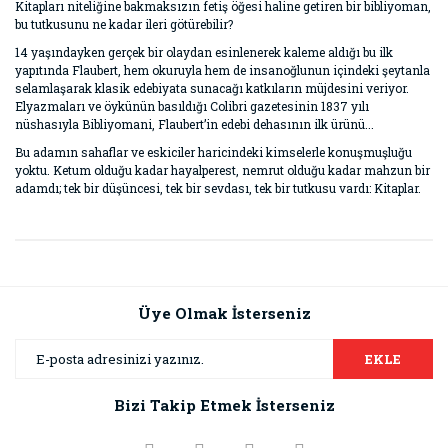
Kitapları niteliğine bakmaksızın fetiş öğesi haline getiren bir bibliyoman,
bu tutkusunu ne kadar ileri götürebilir?
14 yaşındayken gerçek bir olaydan esinlenerek kaleme aldığı bu ilk
yapıtında Flaubert, hem okuruyla hem de insanoğlunun içindeki şeytanla
selamlaşarak klasik edebiyata sunacağı katkıların müjdesini veriyor.
Elyazmaları ve öykünün basıldığı Colibri gazetesinin 1837 yılı
nüshasıyla Bibliyomani, Flaubert’in edebi dehasının ilk ürünü...
Bu adamın sahaflar ve eskiciler haricindeki kimselerle konuşmuşluğu
yoktu. Ketum olduğu kadar hayalperest, nemrut olduğu kadar mahzun bir
adamdı; tek bir düşüncesi, tek bir sevdası, tek bir tutkusu vardı: Kitaplar.
Bu ürünün fiyat bilgisi, resim, ürün açıklamalarında ve diğer
konularda yetersiz gördüğünüz noktaları öneri formunu
Bu ürüne ilk yorumu siz yapın!
kullanarak tarafımıza iletebilirsiniz.
Görüş ve önerileriniz için teşekkür ederiz.
Üye Olmak İsterseniz
Yorum Yaz
Ürün resmi kalitesiz, bozuk veya görüntülenemiyor.
EKLE
Ürün açıklamasında eksik bilgiler bulunuyor.
Bizi Takip Etmek İsterseniz
Ürün bilgilerinde hatalar bulunuyor.
Ürün fiyatı diğer sitelerden daha pahalı.