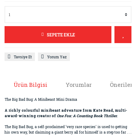
SEPETE EKLE
Tavsiye Et
Yorum Yaz
Ürün Bilgisi
Yorumlar
Önerileri
The Big Bad Bug: A Minibeast Mini Drama
A richly colourful minibeast adventure from Kate Read, multi-
award-winning creator of
One Fox: A Counting Book Thriller.
The Big Bad Bug, a self-proclaimed 'very rare species' is used to getting
his own way, but claiming a giant berry all for himself is a step too far . . .