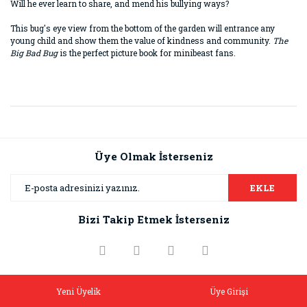
Will he ever learn to share, and mend his bullying ways?
This bug's eye view from the bottom of the garden will entrance any
young child and show them the value of kindness and community.
The
Big Bad Bug
is the perfect picture book for minibeast fans.
Bu ürünün fiyat bilgisi, resim, ürün açıklamalarında ve diğer
konularda yetersiz gördüğünüz noktaları öneri formunu
Bu ürüne ilk yorumu siz yapın!
kullanarak tarafımıza iletebilirsiniz.
Görüş ve önerileriniz için teşekkür ederiz.
Üye Olmak İsterseniz
Yorum Yaz
Ürün resmi kalitesiz, bozuk veya görüntülenemiyor.
EKLE
Ürün açıklamasında eksik bilgiler bulunuyor.
Bizi Takip Etmek İsterseniz
Ürün bilgilerinde hatalar bulunuyor.
Ürün fiyatı diğer sitelerden daha pahalı.
Bu ürüne benzer farklı alternatifler olmalı.
Yeni Üyelik
Üye Girişi