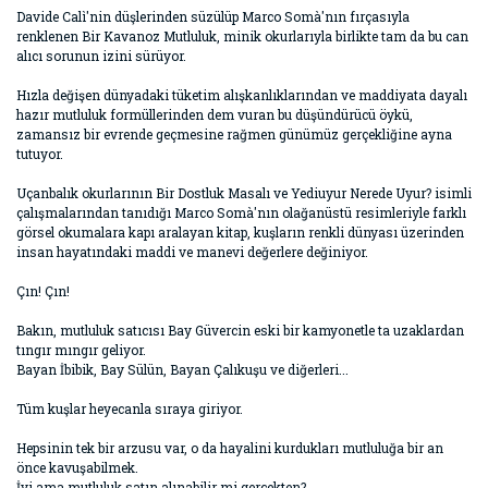
Davide Calì'nin düşlerinden süzülüp Marco Somà'nın fırçasıyla
renklenen Bir Kavanoz Mutluluk, minik okurlarıyla birlikte tam da bu can
alıcı sorunun izini sürüyor.
Hızla değişen dünyadaki tüketim alışkanlıklarından ve maddiyata dayalı
hazır mutluluk formüllerinden dem vuran bu düşündürücü öykü,
zamansız bir evrende geçmesine rağmen günümüz gerçekliğine ayna
tutuyor.
Uçanbalık okurlarının Bir Dostluk Masalı ve Yediuyur Nerede Uyur? isimli
çalışmalarından tanıdığı Marco Somà'nın olağanüstü resimleriyle farklı
görsel okumalara kapı aralayan kitap, kuşların renkli dünyası üzerinden
insan hayatındaki maddi ve manevi değerlere değiniyor.
Çın! Çın!
Bakın, mutluluk satıcısı Bay Güvercin eski bir kamyonetle ta uzaklardan
tıngır mıngır geliyor.
Bayan İbibik, Bay Sülün, Bayan Çalıkuşu ve diğerleri...
Tüm kuşlar heyecanla sıraya giriyor.
Hepsinin tek bir arzusu var, o da hayalini kurdukları mutluluğa bir an
önce kavuşabilmek.
İyi ama mutluluk satın alınabilir mi gerçekten?..