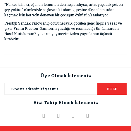
"Herkes bilir ki, eğer bir lemur sizden hoşlandıysa, artık yapacak pek bir
şey yoktur.” cümlesiyle başlayan kitabımız, peşine düşen lemurdan
kaçmak için her yolu deneyen bir çocuğun öyküsünü anlatıyor.
Prestijli Sendak Fellowship ödülüne layık görülen genç İngiliz yazar ve
çizer Frann Preston-Gannon’ın yazdığı ve resimlediği Bir Lemurdan
Nasıl Kurtulursun?, yazarın yayınevimizden yayınlanan üçüncü
kitabıdır.
Bu ürünün fiyat bilgisi, resim, ürün açıklamalarında ve diğer
konularda yetersiz gördüğünüz noktaları öneri formunu
Bu ürüne ilk yorumu siz yapın!
kullanarak tarafımıza iletebilirsiniz.
Görüş ve önerileriniz için teşekkür ederiz.
Üye Olmak İsterseniz
Yorum Yaz
Ürün resmi kalitesiz, bozuk veya görüntülenemiyor.
EKLE
Ürün açıklamasında eksik bilgiler bulunuyor.
Bizi Takip Etmek İsterseniz
Ürün bilgilerinde hatalar bulunuyor.
Ürün fiyatı diğer sitelerden daha pahalı.
Bu ürüne benzer farklı alternatifler olmalı.