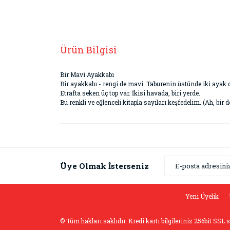
Ürün Bilgisi
Bir Mavi Ayakkabı
Bir ayakkabı - rengi de mavi. Taburenin üstünde iki ayak 
Etrafta seken üç top var. İkisi havada, biri yerde.
Bu renkli ve eğlenceli kitapla sayıları keşfedelim. (Ah, bir 
Bu ürünün fiyat bilgisi, resim, ürün açıklamaların
Görüş ve önerileriniz için teşekkür ederiz.
Ürün resmi kalitesiz, bozuk veya görüntülenemiyor
Üye Olmak İsterseniz
Ürün açıklamasında eksik bilgiler bulunuyor.
Ürün bilgilerinde hatalar bulunuyor.
Yeni Üyelik
Ürün fiyatı diğer sitelerden daha pahalı.
© Tüm hakları saklıdır. Kredi kartı bilgileriniz 256bit SSL 
Bu ürüne benzer farklı alternatifler olmalı.