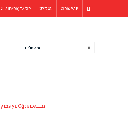
SİPARİŞ TAKİP
ÜYE OL
GİRİŞ YAP
aymayı Öğrenelim