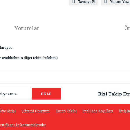
Tavsiye Et
Yorum Yaz
Yorumlar
Ön
duruyor.
de ayakkabının diğer tekini bulalım!)
da ve diğer konularda yetersiz gördüğünüz noktaları öneri formunu kullana
Bu ürüne ilk yorumu siz yapın!
.
Bizi Takip Et
EKLE
Yorum Yaz
Üye Girişi
Şifremi Unuttum
Kargo Takibi
İptal İade Koşulları
İletişi
sertifikası ile korunmaktadır.