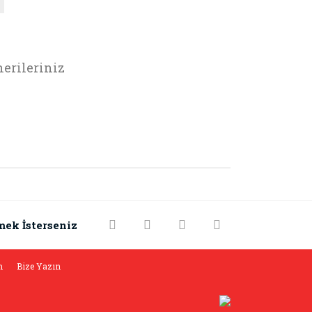
erileriniz
rak tarafımıza iletebilirsiniz.
mek İsterseniz
m
Bize Yazın