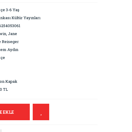
çe 3-6 Yaş
ankası Kültür Yayınları
6254053061
win, Jane
e Reiseger
tem Aydın
kçe
ton Kapak
0 TL
E EKLE