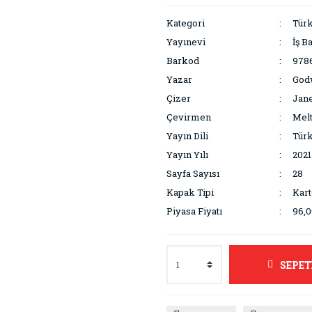
Kategori
Türk
Yayınevi
İş B
Barkod
978
Yazar
God
Çizer
Jan
Çevirmen
Mel
Yayın Dili
Tür
Yayın Yılı
2021
Sayfa Sayısı
28
Kapak Tipi
Kar
Piyasa Fiyatı
96,0
SEPET