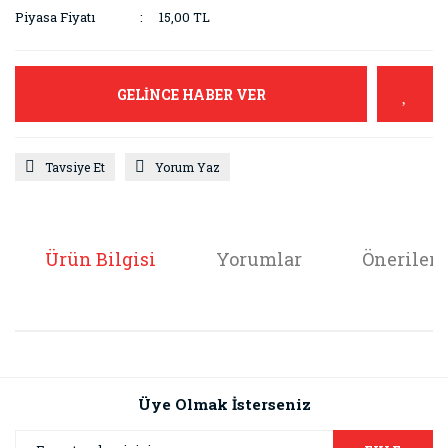
Piyasa Fiyatı
15,00 TL
GELİNCE HABER VER
Tavsiye Et
Yorum Yaz
Ürün Bilgisi
Yorumlar
Önerileri
Bu ürünün fiyat bilgisi, resim, ürün açıklamalarında ve diğer
konularda yetersiz gördüğünüz noktaları öneri formunu
Bu ürüne ilk yorumu siz yapın!
kullanarak tarafımıza iletebilirsiniz.
Görüş ve önerileriniz için teşekkür ederiz.
Üye Olmak İsterseniz
Yorum Yaz
Ürün resmi kalitesiz, bozuk veya görüntülenemiyor.