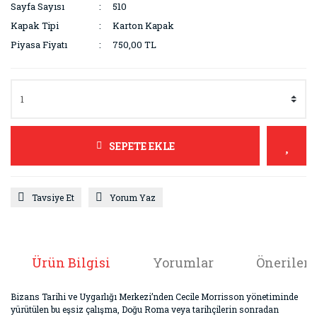
Sayfa Sayısı
510
Kapak Tipi
Karton Kapak
Piyasa Fiyatı
750,00 TL
SEPETE EKLE
Tavsiye Et
Yorum Yaz
Ürün Bilgisi
Yorumlar
Önerileri
Bizans Tarihi ve Uygarlığı Merkezi’nden Cecile Morrisson yönetiminde
yürütülen bu eşsiz çalışma, Doğu Roma veya tarihçilerin sonradan