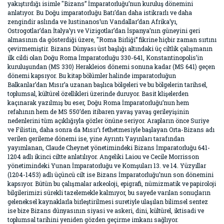
yakıştırdığı isimle "Bizans” İmparatorluğu’nun kuruluş dönemini
anlatıyor. Bu Doğu imparatorluğu Batı’dan daha istikrarlı ve daha
zengindir aslında ve Iustinanos’un Vandallar’dan Afrika’yı,
Ostrogotlar’dan İtalya’yı ve Vizigotlar’dan İspanya’nın güneyini geri
almasının da gösterdiği üzere, "Roma Birliği” fikrine hiçbir zaman sırtını
çevirmemiştir. Bizans Dünyası üst başlığı altındaki üç ciltlik çalışmanın
ilk cildi olan Doğu Roma İmparatorluğu 330-641, Konstantinopolis’in
kuruluşundan (MS 330) Herakleios dönemi sonuna kadar (MS 641) geçen
dönemi kapsıyor. Bu kitap bölümler halinde imparatorluğun
Balkanlar’dan Mısır’a uzanan başlıca bölgeleri ve bu bölgelerin tarihsel,
toplumsal, kültürel özellikleri üzerinde duruyor. Basit klişelerden
kaçınarak yazılmış bu eser, Doğu Roma İmparatorluğu’nun hem
refahının hem de MS 550’den itibaren yavaş yavaş gerileyişinin
nedenlerini tüm açıklığıyla gözler önüne seriyor. Arapların önce Suriye
ve Filistin, daha sonra da Mısır’ı fethetmesiyle başlayan Orta-Bizans adı
verilen gerileme dönemi ise, yine Ayrıntı Yayınları tarafından
yayımlanan, Claude Cheynet yönetimindeki Bizans İmparatorluğu 641-
1204 adlı ikinci ciltte anlatılıyor. Angeliki Laiou ve Cecile Morrisson
yönetimindeki Yunan İmparatorluğu ve Komşuları 13. ve 14. Yüzyıllar
(1204-1453) adlı üçüncü cilt ise Bizans İmparatorluğu’nun son dönemini
kapsıyor. Bütün bu çalışmalar arkeoloji, epigrafi, nümizmatik ve papiroloji
bilgilerimizi sürekli tazelemekle kalmıyor, bu sayede varılan sonuçların
geleneksel kaynaklarla birleştirilmesi suretiyle ulaşılan bilimsel sentez
ise bize Bizans dünyasının siyasi ve askeri, dini, kültürel, iktisadi ve
toplumsal tarihini yeniden gözden geçirme imkanı sağlıyor.