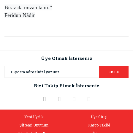
Biraz da mizah tabii.”
Feridun Nâdir
Bu ürünün fiyat bilgisi, resim, ürün açıklamalarında ve diğer
konularda yetersiz gördüğünüz noktaları öneri formunu
Bu ürüne ilk yorumu siz yapın!
kullanarak tarafımıza iletebilirsiniz.
Görüş ve önerileriniz için teşekkür ederiz.
Üye Olmak İsterseniz
Yorum Yaz
Ürün resmi kalitesiz, bozuk veya görüntülenemiyor.
EKLE
Ürün açıklamasında eksik bilgiler bulunuyor.
Bizi Takip Etmek İsterseniz
Ürün bilgilerinde hatalar bulunuyor.
Ürün fiyatı diğer sitelerden daha pahalı.
Bu ürüne benzer farklı alternatifler olmalı.
Yeni Üyelik
Üye Girişi
Şifremi Unuttum
Kargo Takibi