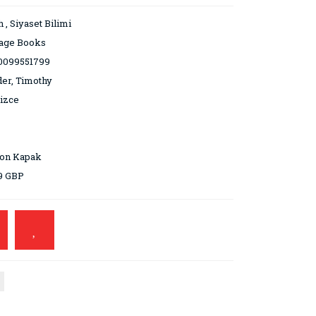
h
,
Siyaset Bilimi
tage Books
0099551799
er, Timothy
lizce
ton Kapak
9 GBP