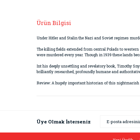
Ürün Bilgisi
Under Hitler and Stalin the Nazi and Soviet regimes murd
The killing fields extended from central Polads to wester
were murdered every year. Though in 1939 these lands becam
Int his deeply unsettling and revelatory book, Timothy Snyd
brilliantly researched, profoundly humane and authoritativ
Review: A hugely important historian of this nightmarish 
Bu ürünün fiyat bilgisi, resim, ürün açıklamaların
Görüş ve önerileriniz için teşekkür ederiz.
Ürün resmi kalitesiz, bozuk veya görüntülenemiyor
Üye Olmak İsterseniz
Ürün açıklamasında eksik bilgiler bulunuyor.
Ürün bilgilerinde hatalar bulunuyor.