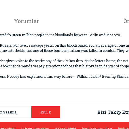
Yorumlar
Ön
ered fourteen million people in the bloodlands between Berlin and Moscow.
n Russia. For twelve savage years, on this bloodsoaked soil an average of one m
e battlefields, not one of these fourteen million was killed in combat. They we
er gives voice to the testimony of the victims through the letters home, the note
e bok that demands we pay attention to those that history is in danger of forge
era. Nobody has explained it this way before -- William Leith * Evening Standa
da ve diğer konularda yetersiz gördüğünüz noktaları öneri formunu kullana
Bu ürüne ilk yorumu siz yapın!
.
Bizi Takip Et
EKLE
Yorum Yaz