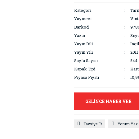
Kategori
Tari
Yayınevi
Vin
Barkod
978
Yazar
Snyd
Yayın Dili
İngi
Yayın Yılı
2011
Sayfa Sayısı
544
Kapak Tipi
Kar
Piyasa Fiyatı
10,9
GELİNCE HABER VER
Tavsiye Et
Yorum Yaz