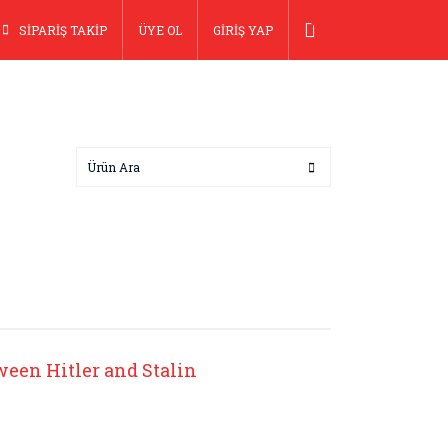
SİPARİŞ TAKİP
ÜYE OL
GİRİŞ YAP
ween Hitler and Stalin