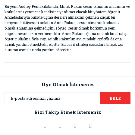
Bu yeni Audrey Penn kitabında, Minik Rakun cesur olmanın anlamını ve
korkularını yenmede kendisine yardımcı olacak bir yöntem öğrenir.
Arkadaşlarıyla birlikte uçma dersleri almaktan çekinen küçük bir
serçenin hikâyesini anlatan Anne Rakun, cesur olmanın korkusuz
olmak anlamına gelmediğini söyler. Cesur olmak korkunun seni
engellemesine izin vermemektir. Anne Rakun oğluna önemli bir strateji
öğretir: Düşün Söyle Yap. Minik Rakun’un avucundaki öpücük de ona
azıcık yardım etmektedir elbette. Bu basit strateji çocuklara birçok zor
durumu aşmalarında yardım edecektir.
Bu ürünün fiyat bilgisi, resim, ürün açıklamalarında ve diğer
konularda yetersiz gördüğünüz noktaları öneri formunu
Bu ürüne ilk yorumu siz yapın!
kullanarak tarafımıza iletebilirsiniz.
Görüş ve önerileriniz için teşekkür ederiz.
Üye Olmak İsterseniz
Yorum Yaz
Ürün resmi kalitesiz, bozuk veya görüntülenemiyor.
EKLE
Ürün açıklamasında eksik bilgiler bulunuyor.
Bizi Takip Etmek İsterseniz
Ürün bilgilerinde hatalar bulunuyor.
Ürün fiyatı diğer sitelerden daha pahalı.
Bu ürüne benzer farklı alternatifler olmalı.