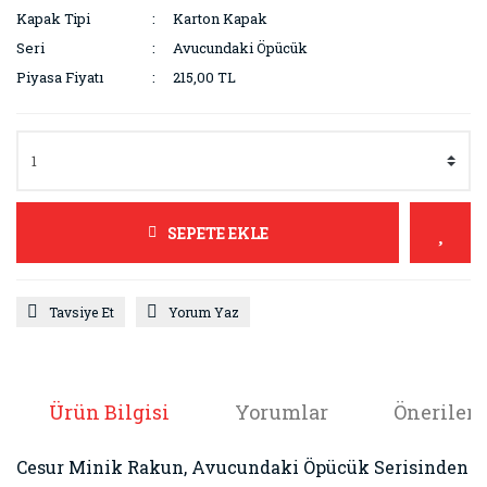
Kapak Tipi
Karton Kapak
Seri
Avucundaki Öpücük
Piyasa Fiyatı
215,00 TL
SEPETE EKLE
Tavsiye Et
Yorum Yaz
Ürün Bilgisi
Yorumlar
Önerileri
Cesur Minik Rakun, Avucundaki Öpücük Serisinden