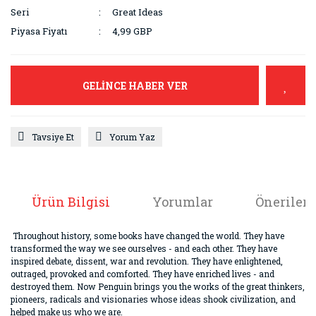
Seri
Great Ideas
Piyasa Fiyatı
4,99 GBP
GELİNCE HABER VER
Tavsiye Et
Yorum Yaz
Ürün Bilgisi
Yorumlar
Önerileri
Throughout history, some books have changed the world. They have
transformed the way we see ourselves - and each other. They have
inspired debate, dissent, war and revolution. They have enlightened,
outraged, provoked and comforted. They have enriched lives - and
destroyed them. Now Penguin brings you the works of the great thinkers,
pioneers, radicals and visionaries whose ideas shook civilization, and
helped make us who we are.