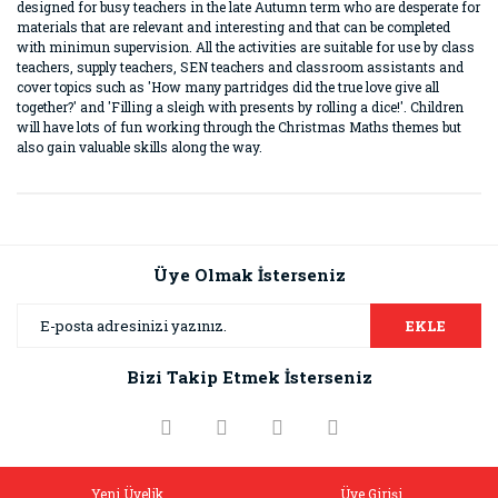
designed for busy teachers in the late Autumn term who are desperate for
materials that are relevant and interesting and that can be completed
with minimun supervision. All the activities are suitable for use by class
teachers, supply teachers, SEN teachers and classroom assistants and
cover topics such as 'How many partridges did the true love give all
together?' and 'Filling a sleigh with presents by rolling a dice!'. Children
will have lots of fun working through the Christmas Maths themes but
also gain valuable skills along the way.
Bu ürünün fiyat bilgisi, resim, ürün açıklamalarında ve diğer
konularda yetersiz gördüğünüz noktaları öneri formunu
Bu ürüne ilk yorumu siz yapın!
kullanarak tarafımıza iletebilirsiniz.
Görüş ve önerileriniz için teşekkür ederiz.
Üye Olmak İsterseniz
Yorum Yaz
Ürün resmi kalitesiz, bozuk veya görüntülenemiyor.
EKLE
Ürün açıklamasında eksik bilgiler bulunuyor.
Bizi Takip Etmek İsterseniz
Ürün bilgilerinde hatalar bulunuyor.
Ürün fiyatı diğer sitelerden daha pahalı.
Bu ürüne benzer farklı alternatifler olmalı.
Yeni Üyelik
Üye Girişi