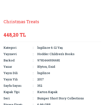
Christmas Treats
448,20 TL
Kategori
İngilizce 6-12 Yaş
Yayınevi
Hodder Children's Books
Barkod
9781444936681
Yazar
Blyton, Enid
Yayın Dili
İngilizce
Yayın Yılı
2017
Sayfa Sayısı
352
Kapak Tipi
Karton Kapak
Seri
Bumper Short Story Collections
Piyasa Fiyatı
6,99 GBP