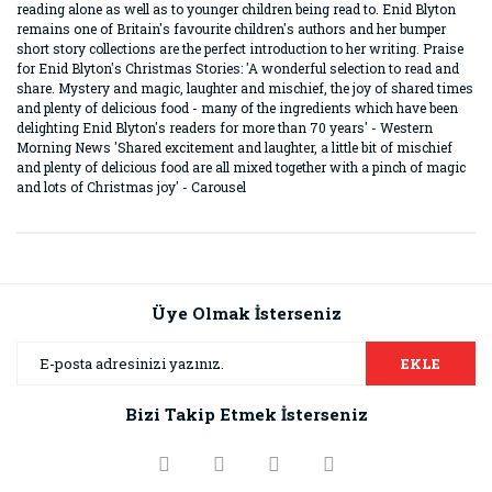
reading alone as well as to younger children being read to. Enid Blyton
remains one of Britain's favourite children's authors and her bumper
short story collections are the perfect introduction to her writing. Praise
for Enid Blyton's Christmas Stories: 'A wonderful selection to read and
share. Mystery and magic, laughter and mischief, the joy of shared times
and plenty of delicious food - many of the ingredients which have been
delighting Enid Blyton's readers for more than 70 years' - Western
Morning News 'Shared excitement and laughter, a little bit of mischief
and plenty of delicious food are all mixed together with a pinch of magic
and lots of Christmas joy' - Carousel
Bu ürünün fiyat bilgisi, resim, ürün açıklamalarında ve diğer
konularda yetersiz gördüğünüz noktaları öneri formunu
Bu ürüne ilk yorumu siz yapın!
kullanarak tarafımıza iletebilirsiniz.
Görüş ve önerileriniz için teşekkür ederiz.
Üye Olmak İsterseniz
Yorum Yaz
Ürün resmi kalitesiz, bozuk veya görüntülenemiyor.
EKLE
Ürün açıklamasında eksik bilgiler bulunuyor.
Bizi Takip Etmek İsterseniz
Ürün bilgilerinde hatalar bulunuyor.
Ürün fiyatı diğer sitelerden daha pahalı.
Bu ürüne benzer farklı alternatifler olmalı.