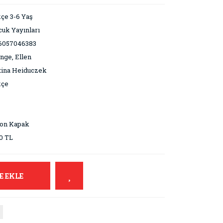
çe 3-6 Yaş
uk Yayınları
6057046383
nge, Ellen
tina Heiduczek
kçe
ton Kapak
0 TL
E EKLE