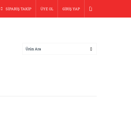
SİPARİŞ TAKİP
ÜYE OL
GİRİŞ YAP