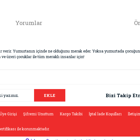
Yorumlar
Ön
ar verir. Yumurtanın içinde ne olduğunu merak eder. Yoksa yumurtada çocuğun
ve üzeri çocuklar ile tüm meraklı insanlar için!
da ve diğer konularda yetersiz gördüğünüz noktaları öneri formunu kullana
Bu ürüne ilk yorumu siz yapın!
.
Bizi Takip Et
EKLE
Yorum Yaz
Üye Girişi
Şifremi Unuttum
Kargo Takibi
İptal İade Koşulları
İletişi
sertifikası ile korunmaktadır.