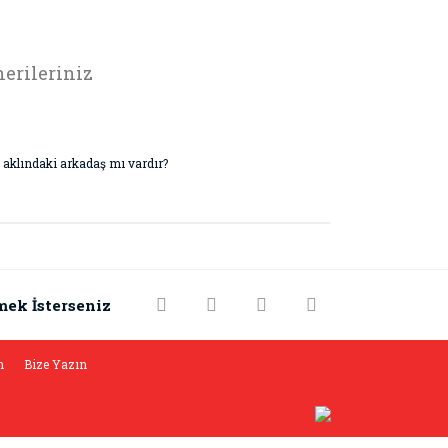
erileriniz
 aklındaki arkadaş mı vardır?
rak tarafımıza iletebilirsiniz.
mek İsterseniz
m
Bize Yazın