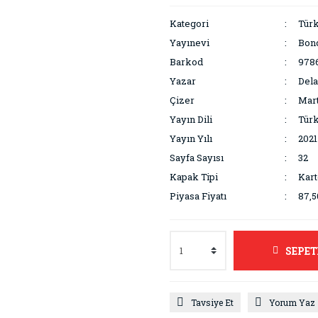
Kategori
Türk
Yayınevi
Bonc
Barkod
978
Yazar
Dela
Çizer
Mar
Yayın Dili
Tür
Yayın Yılı
2021
Sayfa Sayısı
32
Kapak Tipi
Kar
Piyasa Fiyatı
87,5
SEPET
Tavsiye Et
Yorum Yaz