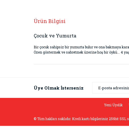
Ürün Bilgisi
Çocuk ve Yumurta
Bir çocuk sahipsiz bir yumurta bulur ve ona bakmaya kar
Özen göstermek ve sabretmek üzerine hoş bir öykü... 4 yaş 
Bu ürünün fiyat bilgisi, resim, ürün açıklamaların
Görüş ve önerileriniz için teşekkür ederiz.
Ürün resmi kalitesiz, bozuk veya görüntülenemiyor
Üye Olmak İsterseniz
Ürün açıklamasında eksik bilgiler bulunuyor.
Ürün bilgilerinde hatalar bulunuyor.
Yeni Üyelik
Ürün fiyatı diğer sitelerden daha pahalı.
© Tüm hakları saklıdır. Kredi kartı bilgileriniz 256bit SSL 
Bu ürüne benzer farklı alternatifler olmalı.