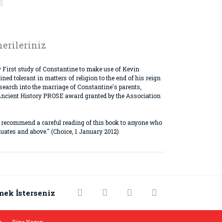
erileriniz
* First study of Constantine to make use of Kevin
ed tolerant in matters of religion to the end of his reign
search into the marriage of Constantine's parents,
& Ancient History PROSE award granted by the Association
ould recommend a careful reading of this book to anyone who
ates and above." (Choice, 1 January 2012)
rak tarafımıza iletebilirsiniz.
mek İsterseniz