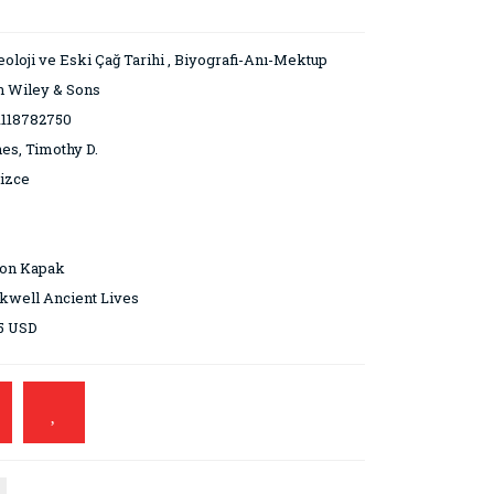
oloji ve Eski Çağ Tarihi
,
Biyografi-Anı-Mektup
 Wiley & Sons
1118782750
es, Timothy D.
lizce
ton Kapak
kwell Ancient Lives
5 USD