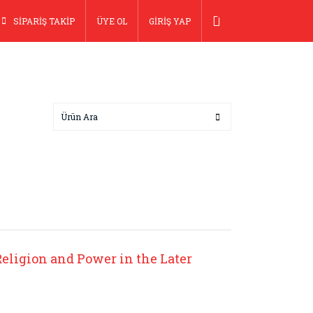
SİPARİŞ TAKİP
ÜYE OL
GİRİŞ YAP
Religion and Power in the Later