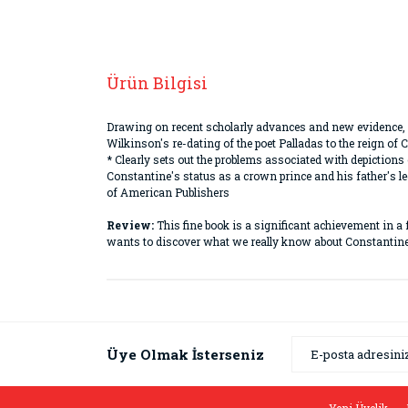
Ürün Bilgisi
Drawing on recent scholarly advances and new evidence, T
Wilkinson's re-dating of the poet Palladas to the reign of 
* Clearly sets out the problems associated with depiction
Constantine's status as a crown prince and his father's l
of American Publishers
Review:
This fine book is a significant achievement in a 
wants to discover what we really know about Constantine.
Bu ürünün fiyat bilgisi, resim, ürün açıklamaların
Görüş ve önerileriniz için teşekkür ederiz.
Ürün resmi kalitesiz, bozuk veya görüntülenemiyor
Üye Olmak İsterseniz
Ürün açıklamasında eksik bilgiler bulunuyor.
Ürün bilgilerinde hatalar bulunuyor.