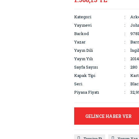
Kategori
Arke
Yayınevi
John
Barkod
978
Yazar
Barn
Yayın Dili
İngi
Yayın Yılı
2014
Sayfa Sayısı
280
Kapak Tipi
Kar
Seri
Blac
Piyasa Fiyatı
32,9
GELİNCE HABER VER
Tavsiye Et
Yorum Yaz