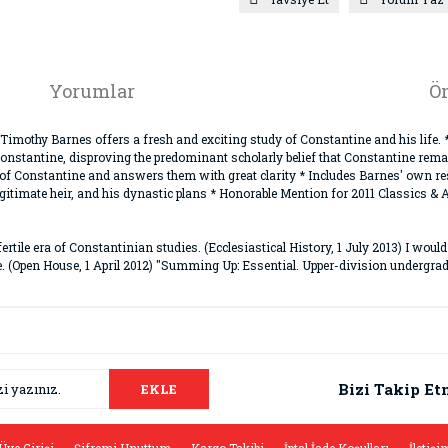
Yorumlar
Ön
imothy Barnes offers a fresh and exciting study of Constantine and his life. 
Constantine, disproving the predominant scholarly belief that Constantine remain
s of Constantine and answers them with great clarity * Includes Barnes' own re
egitimate heir, and his dynastic plans * Honorable Mention for 2011 Classics 
fertile era of Constantinian studies. (Ecclesiastical History, 1 July 2013) I w
 (Open House, 1 April 2012) "Summing Up: Essential. Upper-division undergradu
da ve diğer konularda yetersiz gördüğünüz noktaları öneri formunu kullana
Bu ürüne ilk yorumu siz yapın!
.
Bizi Takip Et
EKLE
Yorum Yaz