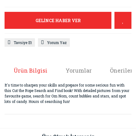
GELİNCE HABER VER
Tavsiye Et
Yorum Yaz
Ürün Bilgisi
Yorumlar
Önerileri
It's time to sharpen your skills and prepare for some serious fun with
this Cut the Rope Search and Find book! With detailed pictures from your
favourite game, search for Om Nom, count bubbles and stars, and spot
lots of candy. Hours of searching fun!
Bu ürünün fiyat bilgisi, resim, ürün açıklamalarında ve diğer
konularda yetersiz gördüğünüz noktaları öneri formunu
Bu ürüne ilk yorumu siz yapın!
kullanarak tarafımıza iletebilirsiniz.
Görüş ve önerileriniz için teşekkür ederiz.