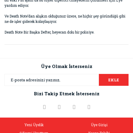
bir eski FBI ajanı da bu tüyler ürpertici cinayetlerin çözülmesi için L’ye
yardım ediyor.
Ve Death Note’dan alışkın olduğunuz üzere, ne hiçbir şey göründüğü gibi
ne de işler giderek kolaylaşıyor.
Death Note Bir Başka Defter, heyecan dolu bir polisiye.
Bu ürünün fiyat bilgisi, resim, ürün açıklamalarında ve diğer
konularda yetersiz gördüğünüz noktaları öneri formunu
Bu ürüne ilk yorumu siz yapın!
kullanarak tarafımıza iletebilirsiniz.
Görüş ve önerileriniz için teşekkür ederiz.
Üye Olmak İsterseniz
Yorum Yaz
Ürün resmi kalitesiz, bozuk veya görüntülenemiyor.
EKLE
Ürün açıklamasında eksik bilgiler bulunuyor.
Bizi Takip Etmek İsterseniz
Ürün bilgilerinde hatalar bulunuyor.
Ürün fiyatı diğer sitelerden daha pahalı.
Bu ürüne benzer farklı alternatifler olmalı.
Yeni Üyelik
Üye Girişi