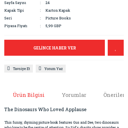
Sayfa Sayısı
24
Kapak Tipi
Karton Kapak
Seri
Picture Books
Piyasa Fiyatı
5,99 GBP
GELİNCE HABER VER
Tavsiye Et
Yorum Yaz
Ürün Bilgisi
Yorumlar
Önerileri
The Dinosaurs Who Loved Applause
This funny, rhyming picture book features Gus and Dee, two dinosaurs
who love to be the centre of attention. So Sid's charity show provides a