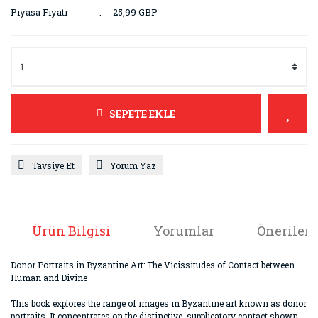
Piyasa Fiyatı
25,99 GBP
SEPETE EKLE
Tavsiye Et
Yorum Yaz
Ürün Bilgisi
Yorumlar
Önerileri
Donor Portraits in Byzantine Art: The Vicissitudes of Contact between
Human and Divine
This book explores the range of images in Byzantine art known as donor
portraits. It concentrates on the distinctive, supplicatory contact shown