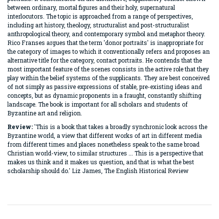
between ordinary, mortal figures and their holy, supernatural
interlocutors. The topic is approached from a range of perspectives,
including art history, theology, structuralist and post-structuralist
anthropological theory, and contemporary symbol and metaphor theory.
Rico Franses argues that the term 'donor portraits' is inappropriate for
the category of images to which it conventionally refers and proposes an
alternative title for the category, contact portraits. He contends that the
most important feature of the scenes consists in the active role that they
play within the belief systems of the supplicants. They are best conceived
of not simply as passive expressions of stable, pre-existing ideas and
concepts, but as dynamic proponents in a fraught, constantly shifting
landscape. The book is important for all scholars and students of
Byzantine art and religion.
Review:
'This is a book that takes a broadly synchronic look across the
Byzantine world, a view that different works of art in different media
from different times and places nonetheless speak to the same broad
Christian world-view, to similar structures ... This is a perspective that
makes us think and it makes us question, and that is what the best
scholarship should do.' Liz James, The English Historical Review
Bu ürünün fiyat bilgisi, resim, ürün açıklamalarında ve diğer
konularda yetersiz gördüğünüz noktaları öneri formunu