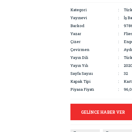
Kategori
Türk
Yayınevi
İş B
Barkod
978
Yazar
Flie
Çizer
Enge
Çevirmen
Ayd
Yayın Dili
Tür
Yayın Yılı
202
Sayfa Sayısı
32
Kapak Tipi
Kar
Piyasa Fiyatı
96,0
GELİNCE HABER VER