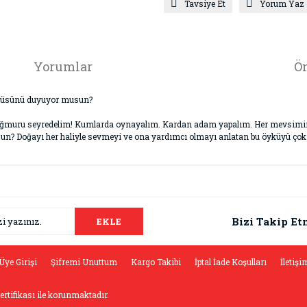
Tavsiye Et
Yorum Yaz
Yorumlar
Ön
ültüsünü duyuyor musun?
yağmuru seyredelim! Kumlarda oynayalım. Kardan adam yapalım. Her mevsimin k
usun? Doğayı her haliyle sevmeyi ve ona yardımcı olmayı anlatan bu öyküyü çok
da ve diğer konularda yetersiz gördüğünüz noktaları öneri formunu kullana
Bu ürüne ilk yorumu siz yapın!
.
Bizi Takip Et
EKLE
Yorum Yaz
Üye Girişi
Şifremi Unuttum
Kargo Takibi
İptal İade Koşulları
İletişi
sertifikası ile korunmaktadır.