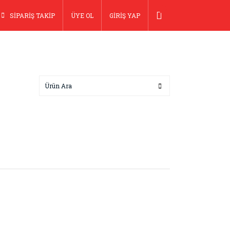
SİPARİŞ TAKİP
ÜYE OL
GİRİŞ YAP