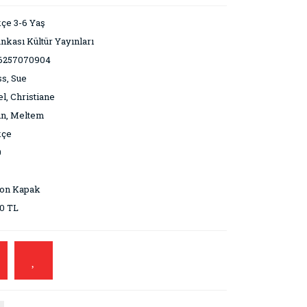
çe 3-6 Yaş
ankası Kültür Yayınları
6257070904
ss, Sue
l, Christiane
ın, Meltem
kçe
0
ton Kapak
0 TL