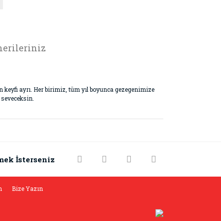
erileriniz
eyfi ayrı. Her birimiz, tüm yıl boyunca gezegenimize
 seveceksin.
rak tarafımıza iletebilirsiniz.
mek İsterseniz
m
Bize Yazın