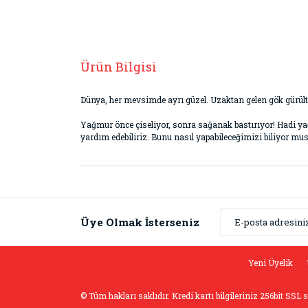
Ürün Bilgisi
Dünya, her mevsimde ayrı güzel. Uzaktan gelen gök gür
Yağmur önce çiseliyor, sonra sağanak bastırıyor! Hadi 
yardım edebiliriz. Bunu nasıl yapabileceğimizi biliyor m
Bu ürünün fiyat bilgisi, resim, ürün açıklamaların
Görüş ve önerileriniz için teşekkür ederiz.
Ürün resmi kalitesiz, bozuk veya görüntülenemiyor
Üye Olmak İsterseniz
Ürün açıklamasında eksik bilgiler bulunuyor.
Ürün bilgilerinde hatalar bulunuyor.
Yeni Üyelik
Ürün fiyatı diğer sitelerden daha pahalı.
© Tüm hakları saklıdır. Kredi kartı bilgileriniz 256bit SSL 
Bu ürüne benzer farklı alternatifler olmalı.