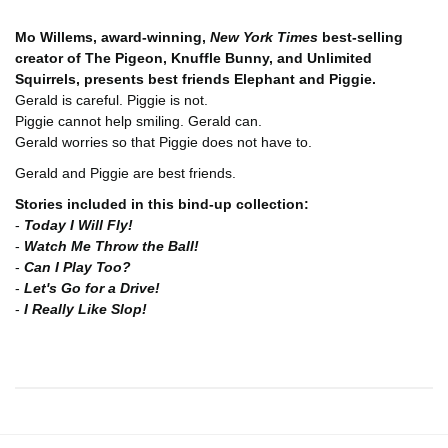
Mo Willems, award-winning,
New York Times
best-selling
creator of The Pigeon, Knuffle Bunny, and Unlimited
Squirrels, presents best friends Elephant and Piggie.
Gerald is careful. Piggie is not.
Piggie cannot help smiling. Gerald can.
Gerald worries so that Piggie does not have to.
Gerald and Piggie are best friends.
Stories included in this bind-up collection:
-
Today I Will Fly!
-
Watch Me Throw the Ball!
-
Can I Play Too?
-
Let's Go for a Drive!
-
I Really Like Slop!
Bu ürünün fiyat bilgisi, resim, ürün açıklamalarında ve diğer
konularda yetersiz gördüğünüz noktaları öneri formunu
Bu ürüne ilk yorumu siz yapın!
kullanarak tarafımıza iletebilirsiniz.