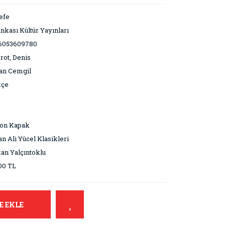
efe
ankası Kültür Yayınları
6053609780
rot, Denis
an Cemgil
kçe
ton Kapak
n Ali Yücel Klasikleri
an Yalçıntoklu
00 TL
E EKLE