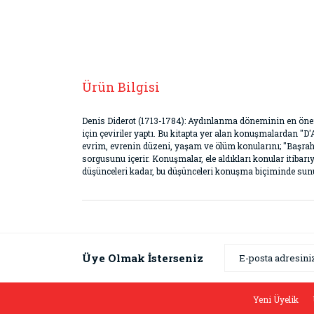
Ürün Bilgisi
Denis Diderot (1713-1784): Aydınlanma döneminin en öneml
için çeviriler yaptı. Bu kitapta yer alan konuşmalardan "
evrim, evrenin düzeni, yaşam ve ölüm konularını; "Başrah
sorgusunu içerir. Konuşmalar, ele aldıkları konular itibarı
düşünceleri kadar, bu düşünceleri konuşma biçiminde sunuş
Bu ürünün fiyat bilgisi, resim, ürün açıklamaların
Görüş ve önerileriniz için teşekkür ederiz.
Ürün resmi kalitesiz, bozuk veya görüntülenemiyor
Üye Olmak İsterseniz
Ürün açıklamasında eksik bilgiler bulunuyor.
Ürün bilgilerinde hatalar bulunuyor.
Yeni Üyelik
Ürün fiyatı diğer sitelerden daha pahalı.