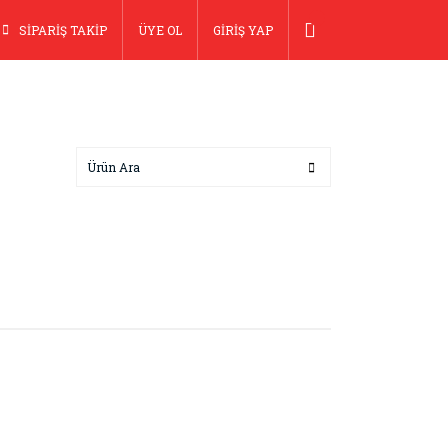
SİPARİŞ TAKİP
ÜYE OL
GİRİŞ YAP