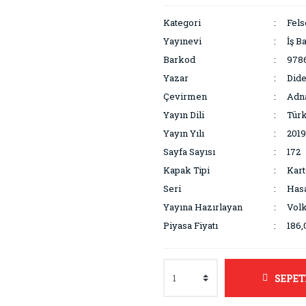
Kategori
Fels
Yayınevi
İş B
Barkod
978
Yazar
Dide
Çevirmen
Adn
Yayın Dili
Tür
Yayın Yılı
2019
Sayfa Sayısı
172
Kapak Tipi
Kar
Seri
Hasa
Yayına Hazırlayan
Volk
Piyasa Fiyatı
186,
SEPET