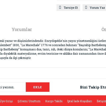
Tavsiye Et
Yorum Yaz
Yorumlar
Ön
i yazar ve düşünürlerindendir. Encyclopédie'nin yayın yönetmenliğini üstlendi
D'Alembert" 1830, "La Marechale" 1776 ve sonradan bulunan "Başrahip Barthélem
ip Barthélemy" konuşması dua, tanrı, ruh, öteki dünya konularını; "La Maréch
yla diyalektik materyalizme, evrim teorisine ve ahlâka dair zamanından önce iler
uyla da ilgi çekmiştir.
da ve diğer konularda yetersiz gördüğünüz noktaları öneri formunu kullana
Bu ürüne ilk yorumu siz yapın!
.
Bizi Takip Et
EKLE
Yorum Yaz
Üye Girişi
Şifremi Unuttum
Kargo Takibi
İptal İade Koşulları
İletişi