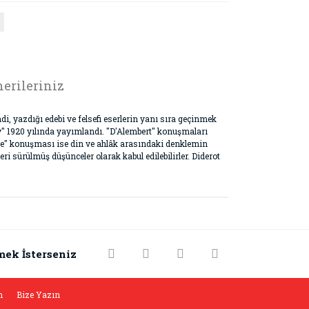
erileriniz
, yazdığı edebi ve felsefi eserlerin yanı sıra geçinmek
y" 1920 yılında yayımlandı. "D'Alembert" konuşmaları
ale" konuşması ise din ve ahlâk arasındaki denklemin
i sürülmüş düşünceler olarak kabul edilebilirler. Diderot
rak tarafımıza iletebilirsiniz.
mek İsterseniz
m
Bize Yazın