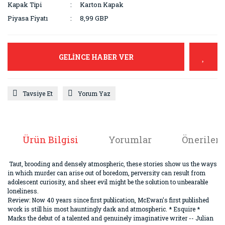
Kapak Tipi
Karton Kapak
Piyasa Fiyatı
8,99 GBP
GELİNCE HABER VER
Tavsiye Et
Yorum Yaz
Ürün Bilgisi
Yorumlar
Önerileri
Taut, brooding and densely atmospheric, these stories show us the ways
in which murder can arise out of boredom, perversity can result from
adolescent curiosity, and sheer evil might be the solution to unbearable
loneliness.
Review: Now 40 years since first publication, McEwan's first published
work is still his most hauntingly dark and atmospheric. * Esquire *
Marks the debut of a talented and genuinely imaginative writer -- Julian