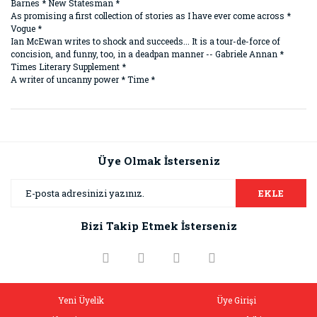
Barnes * New Statesman *
As promising a first collection of stories as I have ever come across *
Vogue *
Ian McEwan writes to shock and succeeds... It is a tour-de-force of
concision, and funny, too, in a deadpan manner -- Gabriele Annan *
Times Literary Supplement *
A writer of uncanny power * Time *
Bu ürünün fiyat bilgisi, resim, ürün açıklamalarında ve diğer
konularda yetersiz gördüğünüz noktaları öneri formunu
Bu ürüne ilk yorumu siz yapın!
kullanarak tarafımıza iletebilirsiniz.
Görüş ve önerileriniz için teşekkür ederiz.
Üye Olmak İsterseniz
Yorum Yaz
Ürün resmi kalitesiz, bozuk veya görüntülenemiyor.
EKLE
Ürün açıklamasında eksik bilgiler bulunuyor.
Bizi Takip Etmek İsterseniz
Ürün bilgilerinde hatalar bulunuyor.
Ürün fiyatı diğer sitelerden daha pahalı.
Bu ürüne benzer farklı alternatifler olmalı.
Yeni Üyelik
Üye Girişi