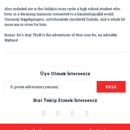
Also included are is the Oshikiri story cycle-a high school student who
lives in a decaying mansion connected to a haunted parallel world.
Uncanny doppelgangers, unfortunately murdered friends, and a whole lot
more are in store for him.
Bonus: Ito's dog! Thrill to the adventures of Non-non Ito, an adorable
Maltese!
Bu ürünün fiyat bilgisi, resim, ürün açıklamalarında ve diğer
konularda yetersiz gördüğünüz noktaları öneri formunu
Bu ürüne ilk yorumu siz yapın!
kullanarak tarafımıza iletebilirsiniz.
Görüş ve önerileriniz için teşekkür ederiz.
Üye Olmak İsterseniz
Yorum Yaz
Ürün resmi kalitesiz, bozuk veya görüntülenemiyor.
EKLE
Ürün açıklamasında eksik bilgiler bulunuyor.
Bizi Takip Etmek İsterseniz
Ürün bilgilerinde hatalar bulunuyor.
Ürün fiyatı diğer sitelerden daha pahalı.
Bu ürüne benzer farklı alternatifler olmalı.