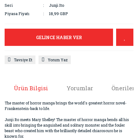
Seri
Junji Ito
Piyasa Fiyatı
18,99 GBP
GELİNCE HABER VER
Tavsiye Et
Yorum Yaz
Ürün Bilgisi
Yorumlar
Önerileri
The master of horror manga brings the world's greatest horror novel-
Frankenstein-back to life.
Junji Ito meets Mary Shelley! The master of horror manga bends all his
skill into bringing the anguished and solitary monster and the fouler
beast who created him with the brilliantly detailed chiaroscuro he is
known for.