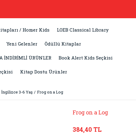
itapları / Homer Kids
LOEB Classical Library
Yeni Gelenler
Ödüllü Kitaplar
A İNDİRİMLİ ÜRÜNLER
Book Alert Kids Seçkisi
eçkisi
Kitap Dostu Ürünler
İngilizce 3-6 Yaş
Frog on a Log
Frog on a Log
384,40 TL