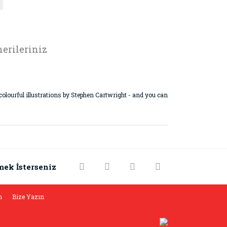
erileriniz
 colourful illustrations by Stephen Cartwright - and you can
rak tarafımıza iletebilirsiniz.
mek İsterseniz
m
Bize Yazın