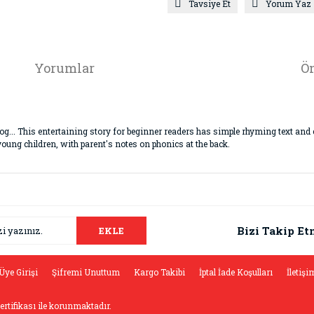
Tavsiye Et
Yorum Yaz
Yorumlar
Ön
fog... This entertaining story for beginner readers has simple rhyming text and
h young children, with parent's notes on phonics at the back.
da ve diğer konularda yetersiz gördüğünüz noktaları öneri formunu kullana
Bu ürüne ilk yorumu siz yapın!
.
Bizi Takip Et
EKLE
Yorum Yaz
Üye Girişi
Şifremi Unuttum
Kargo Takibi
İptal İade Koşulları
İletişi
sertifikası ile korunmaktadır.