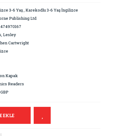
lizce 3-6 Yaş
,
Karekodlu 3-6 Yaş İngilizce
rne Publishing Ltd
1474970167
, Lesley
hen Cartwright
lizce
ton Kapak
nics Readers
 GBP
E EKLE