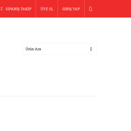
SİPARİŞ TAKİP
ÜYE OL
GİRİŞ YAP