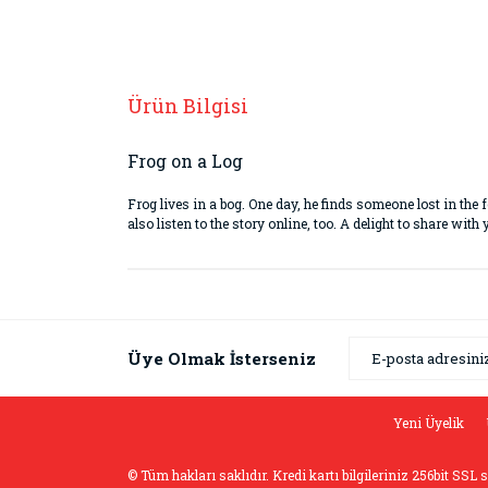
Ürün Bilgisi
Frog on a Log
Frog lives in a bog. One day, he finds someone lost in the 
also listen to the story online, too. A delight to share wit
Bu ürünün fiyat bilgisi, resim, ürün açıklamaların
Görüş ve önerileriniz için teşekkür ederiz.
Ürün resmi kalitesiz, bozuk veya görüntülenemiyor
Üye Olmak İsterseniz
Ürün açıklamasında eksik bilgiler bulunuyor.
Ürün bilgilerinde hatalar bulunuyor.
Yeni Üyelik
Ürün fiyatı diğer sitelerden daha pahalı.
© Tüm hakları saklıdır. Kredi kartı bilgileriniz 256bit SSL 
Bu ürüne benzer farklı alternatifler olmalı.