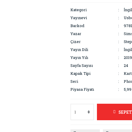
Kategori
İngi
Yayınevi
Usbo
Barkod
978
Yazar
Sims
Çizer
Step
Yayın Dili
İngi
Yayın Yılı
2019
Sayfa Sayısı
24
Kapak Tipi
Kar
Seri
Pho
Piyasa Fiyatı
5,99
SEPET