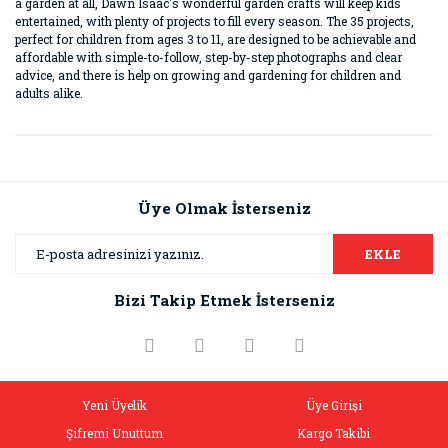
a garden at all, Dawn Isaac's wonderful garden crafts will keep kids
entertained, with plenty of projects to fill every season. The 35 projects,
perfect for children from ages 3 to 11, are designed to be achievable and
affordable with simple-to-follow, step-by-step photographs and clear
advice, and there is help on growing and gardening for children and
adults alike.
Bu ürünün fiyat bilgisi, resim, ürün açıklamalarında ve diğer
konularda yetersiz gördüğünüz noktaları öneri formunu
Bu ürüne ilk yorumu siz yapın!
kullanarak tarafımıza iletebilirsiniz.
Görüş ve önerileriniz için teşekkür ederiz.
Üye Olmak İsterseniz
Yorum Yaz
Ürün resmi kalitesiz, bozuk veya görüntülenemiyor.
EKLE
Ürün açıklamasında eksik bilgiler bulunuyor.
Bizi Takip Etmek İsterseniz
Ürün bilgilerinde hatalar bulunuyor.
Ürün fiyatı diğer sitelerden daha pahalı.
Bu ürüne benzer farklı alternatifler olmalı.
Yeni Üyelik
Üye Girişi
Şifremi Unuttum
Kargo Takibi