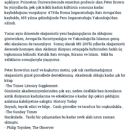
açıklıyor. Princeton Üniversitesinde emeritus profesör olan Peter Brown
bu yüzyıllarda, pek çok köklü kadim kültürün sonsuza kadar
kaybolduğunu vurguluyor. 476’da Roma İmparatorluğu Batı Avrupa’dan
kayboldu, 655 yılına gelindiğinde Pers İmparatorluğu Yakındoğu’dan
silindi.
Yazar aynı dönemde olağanüstü yeni başlangıçların da olduğunu
gösterirken, Avrupa’da Hıristiyanlığın ve Yakındoğu’da İslamın geniş
etki alanlarını da tanımlıyor. Sonuç olarak MS 200’lü yıllarda olağanüstü
derecede homojen olan Akdeniz dünyası ortaçağda birbirinden farklı üç
toplumuna bölündü: Katolik Batı Avrupa, Bizans ve İslam. Hâlâ bu
zıtlıkların sonuçlarıyla yaşıyoruz.
Peter Brown’un zarif ve kışkırtıcı metni, çok sık rastlamadığımız
olağanüstü güzel görsellerle desteklenmiş. Akademik olduğu kadar şık bir
kitap.
-The Times Literary Supplement-
Günümüz akademisyenlerinden çok azı, neden özellikle bazı konuların
antik dünyanın kadınlarına ve erkeklerine o kadar ilgi çekici geldiğini
anlatma kabiliyetine sahiptir. History Today
Duyarlı, teşvik edici ve bilge… Canlı görseller ve tarafsız bir coşkunlukla…
-The Sunday Times
Harikulade… Tarihi bir çalışmadan bu kadar zevk alalı uzun zaman
olmuştu.
- Philip Toynbee, The Observer