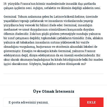
19. yüzyılda Fransa’nın kömür madenlerinde insanlık dışı şartlarda
çalışan işçilerin sesi. Açlığın, sefaletin ve ölümün değdiği ailelerin sesi.
Germinal. Tohum anlamına gelen bu Latince kökenli kelime, üzerinde
yaşadıkları toprağı çatlatacak ve insanların vicdanlarında yeşerip
yüzyıllarca boy verecek bir bilinci ifade eder. Germinal, insanlığın
merhamet ve umut duygularının sömürülmesi karşısında duyulan
öfkenin ifadesidir. Zola’nın güçlü gözlem yeteneğiyle sunduğu yalnızca
bir sınıf çatışması değildir, toplumdaki çatlakların tümüdür. Zola, ahlakın
yalnızca alt tabakadan insanların sırtına yüklenecek bir vazife
olmadığını vurgulamış, burjuvanın ve otoritenin alnındaki lekeleri de
göstermiştir. Emeğin ve ekmeğin kitabı Germinal, yalnızca Fransız
edebiyatının değil, dünya edebiyatının da en önemli eserlerindendir. Bir
okur olarak okumaya başladığınız bu kitabı bitirdiğinizde belki bir maden
işçisi olacaksınız. Söyleyin, başkaldırı zafere dönüşecek mi?
Bu ürünün fiyat bilgisi, resim, ürün açıklamalarında ve diğer
konularda yetersiz gördüğünüz noktaları öneri formunu
Bu ürüne ilk yorumu siz yapın!
kullanarak tarafımıza iletebilirsiniz.
Görüş ve önerileriniz için teşekkür ederiz.
Üye Olmak İsterseniz
Yorum Yaz
Ürün resmi kalitesiz, bozuk veya görüntülenemiyor.
EKLE