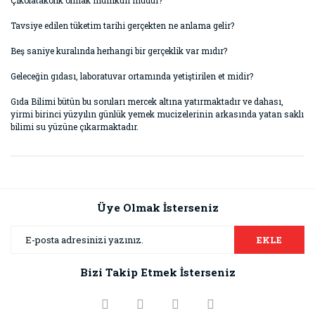
Çikolatakolik olmak mümkün müdür?
Tavsiye edilen tüketim tarihi gerçekten ne anlama gelir?
Beş saniye kuralında herhangi bir gerçeklik var mıdır?
Geleceğin gıdası, laboratuvar ortamında yetiştirilen et midir?
Gıda Bilimi bütün bu soruları mercek altına yatırmaktadır ve dahası,
yirmi birinci yüzyılın günlük yemek mucizelerinin arkasında yatan saklı
bilimi su yüzüne çıkarmaktadır.
Bu ürünün fiyat bilgisi, resim, ürün açıklamalarında ve diğer
konularda yetersiz gördüğünüz noktaları öneri formunu
Bu ürüne ilk yorumu siz yapın!
kullanarak tarafımıza iletebilirsiniz.
Görüş ve önerileriniz için teşekkür ederiz.
Üye Olmak İsterseniz
Yorum Yaz
Ürün resmi kalitesiz, bozuk veya görüntülenemiyor.
EKLE
Ürün açıklamasında eksik bilgiler bulunuyor.
Bizi Takip Etmek İsterseniz
Ürün bilgilerinde hatalar bulunuyor.
Ürün fiyatı diğer sitelerden daha pahalı.